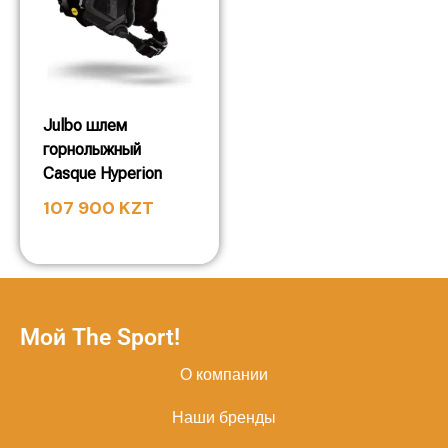
Julbo шлем
горнолыжный
Casque Hyperion
107 900
KZT
Мой The Sport!
О компании
Наши бренды