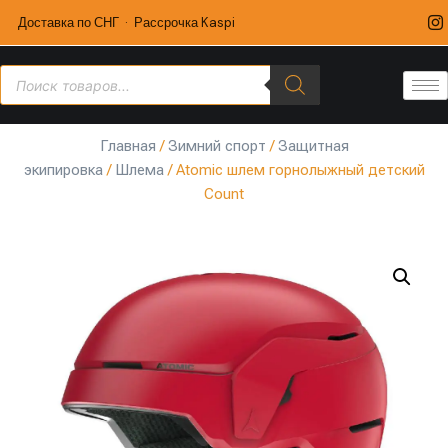
Доставка по СНГ · Рассрочка Kaspi
Главная
/
Зимний спорт
/
Защитная
экипировка
/
Шлема
/ Atomic шлем горнолыжный детский
Count