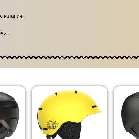
 катания.
йда.