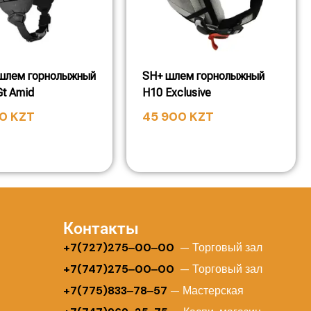
 шлем горнолыжный
SH+ шлем горнолыжный
Gt Amid
H10 Exclusive
00
KZT
45 900
KZT
Контакты
+
7(727)275‒00‒00
— Торговый зал
+7(747)275‒00‒00
— Торговый зал
+7(775)833‒78‒57
— Мастерская