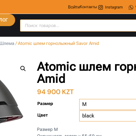
Войти
Контакты
Instagram
ЛОГ
Шлема
/ Atomic шлем горнолыжный Savor Amid
Atomic шлем гор
Amid
94 900
KZT
Размер
Цвет
Размер M
Окружность головы: 55-59 см