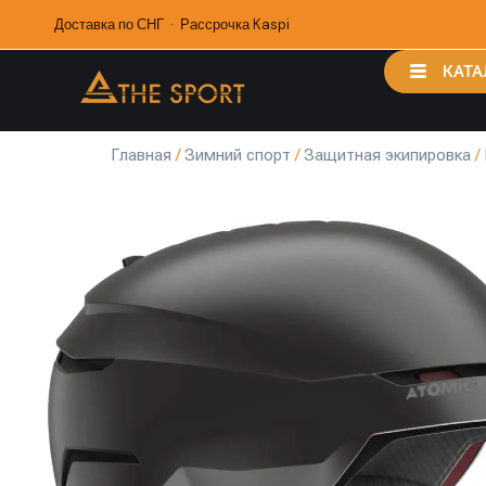
Доставка по СНГ · Рассрочка Kaspi
КАТА
Главная
/
Зимний спорт
/
Защитная экипировка
/