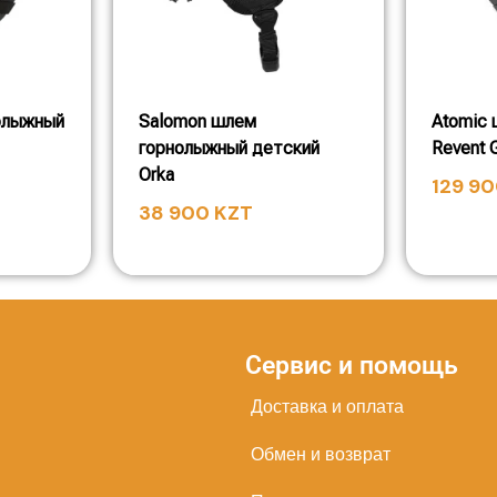
олыжный
Salomon шлем
Atomic
горнолыжный детский
Revent 
Orka
129 9
38 900
KZT
Сервис и помощь
Доставка и оплата
Обмен и возврат