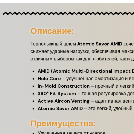
Описание:
Горнолыжный шлем
Atomic Savor AMID
соче
снижает ударные нагрузки, обеспечивая макс
отличным выбором как для любителей, так и 
AMID (Atomic Multi-Directional Impact 
Holo Core
– улучшенная амортизация и ве
In-Mold Construction
– прочный и легкий
360° Fit System
– точная регулировка дл
Active Aircon Venting
– адаптивная вент
Atomic Savor AMID
– это легкий, удобны
Преимущества:
Улучшенная защита от ударов.