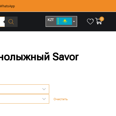
WhatsApp
0
KZT
RUB
нолыжный Savor
Очистить