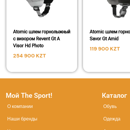
Atomic шлем горнолыжный
Atomic шлем горн
с визором Revent Gt A
Savor Gt Amid
Visor Hd Photo
119 900
KZT
254 900
KZT
Мой The Sport!
Каталог
О компании
Обувь
Наши бренды
Одежда