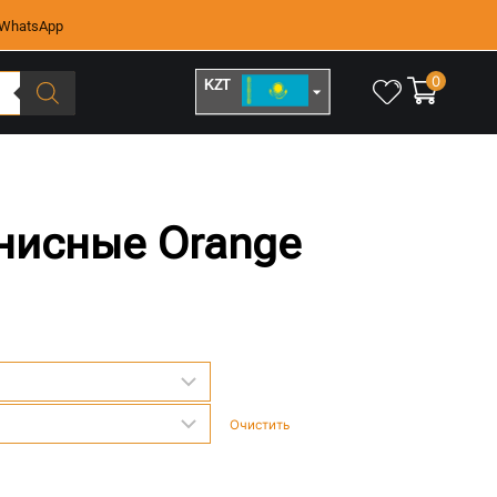
WhatsApp
0
KZT
RUB
ннисные Orange
Очистить