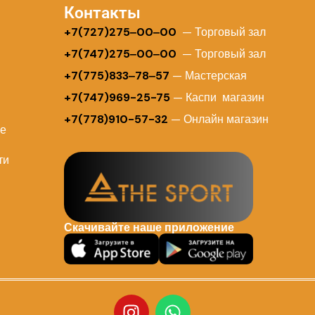
Контакты
+
7(727)275‒00‒00
— Торговый зал
+7(747)275‒00‒00
— Торговый зал
+7(775)833‒78‒57
— Мастерская
+7(747)969-25-75
— Каспи магазин
+7(778)910-57-32
— Онлайн магазин
ие
ти
Скачивайте наше приложение