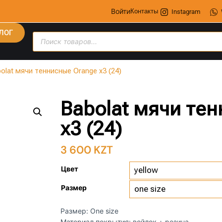
Войти
Контакты
Instagram
ЛОГ
bolat мячи теннисные Orange х3 (24)
Babolat мячи те
х3 (24)
3 600
KZT
Цвет
Размер
Размер: One size
Материал покрытия: войлок + резина