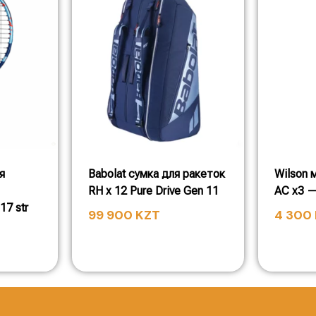
я
Babolat сумка для ракеток
Wilson 
RH x 12 Pure Drive Gen 11
AC x3 —
17 str
99 900
KZT
4 300