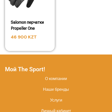
Salomon перчатки
Propeller One
46 900
KZT
Мой The Sport!
О компании
Наши бренды
Услуги
Личный кабинет