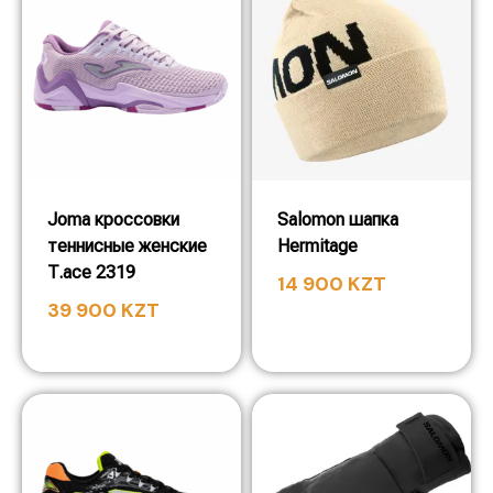
Joma кроссовки
Salomon шапка
теннисные женские
Hermitage
T.ace 2319
14 900
KZT
39 900
KZT