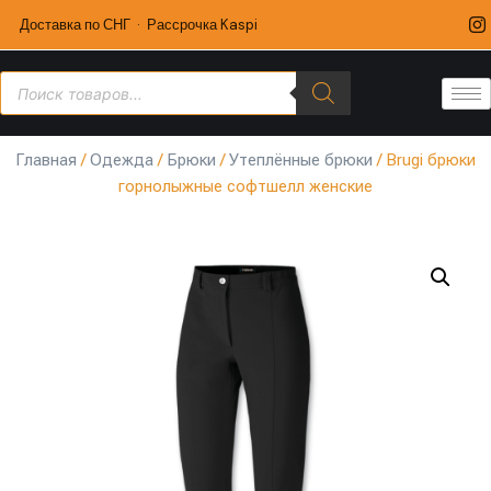
Доставка по СНГ · Рассрочка Kaspi
Главная
/
Одежда
/
Брюки
/
Утеплённые брюки
/ Brugi брюки
горнолыжные софтшелл женские