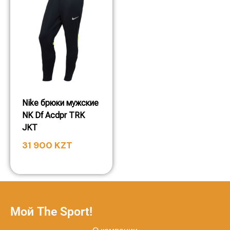
Nike брюки мужские
NK Df Acdpr TRK
JKT
31 900
KZT
Мой The Sport!