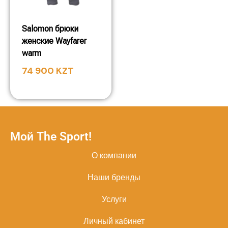
Salomon брюки
женские Wayfarer
warm
74 900
KZT
Мой The Sport!
О компании
Наши бренды
Услуги
Личный кабинет