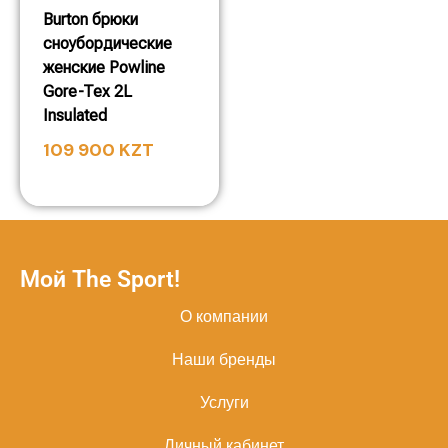
Burton брюки
сноубордические
женские Powline
Gore-Tex 2L
Insulated
109 900
KZT
Мой The Sport!
О компании
Наши бренды
Услуги
Личный кабинет