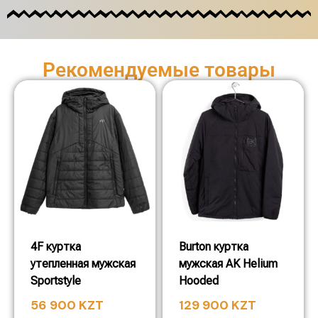
Рекомендуемые товары
4F куртка
Burton куртка
утепленная мужская
мужская AK Helium
Sportstyle
Hooded
56 900
KZT
129 900
KZT