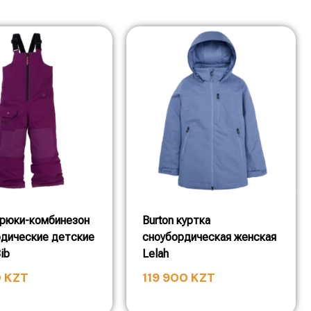
брюки-комбинезон
Burton куртка
рдические детские
сноубордическая женская
ib
Lelah
0
KZT
119 900
KZT