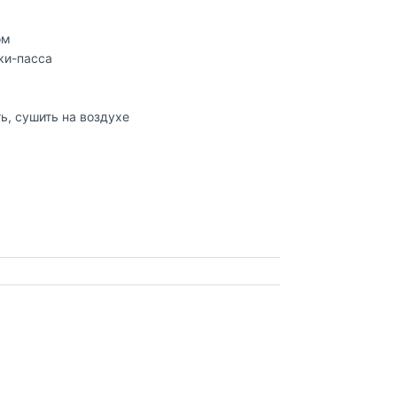
ом
ки-пасса
ь, сушить на воздухе