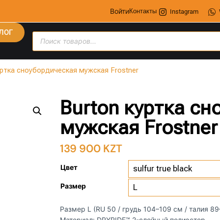
Войти
Контакты
Instagram
ЛОГ
уртка сноубордическая мужская Frostner
Burton куртка с
мужская Frostner
139 900
KZT
Цвет
Размер
Размер L (RU 50 / грудь 104–109 см / талия 8
Материал: DRYRIDE™ 2-слойный полиэстер