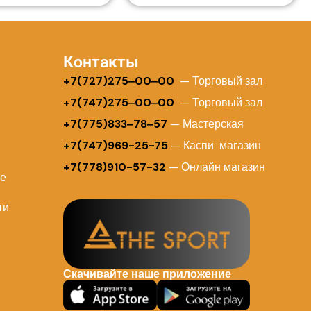
Контакты
+
7(727)275‒00‒00
— Торговый зал
+7(747)275‒00‒00
— Торговый зал
+7(775)833‒78‒57
— Мастерская
+7(747)969-25-75
— Каспи магазин
+7(778)910-57-32
— Онлайн магазин
ие
ти
Скачивайте наше приложение