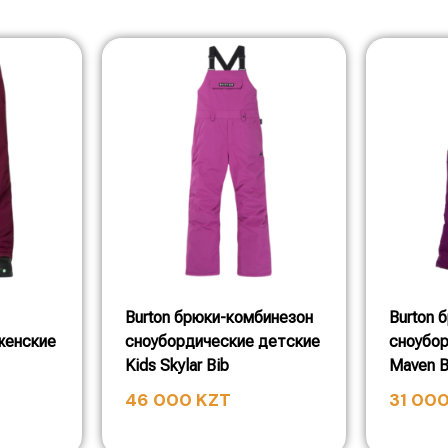
Burton брюки-комбинезон
Burton 
женские
сноубордические детские
сноубо
Kids Skylar Bib
Maven B
46 000
KZT
31 00