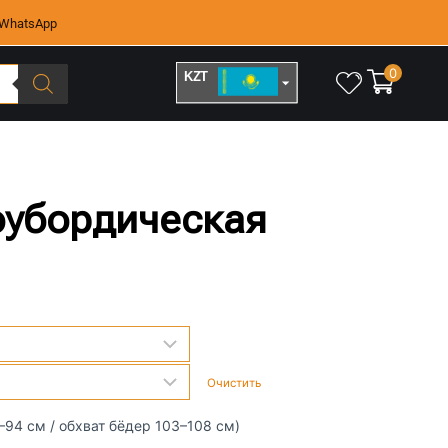
WhatsApp
0
KZT
RUB
ноубордическая
Очистить
9–94 см / обхват бёдер 103–108 см)