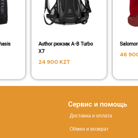
hasis
Author рюкзак A-B Turbo
Salomon
X7
46 90
24 900
KZT
Сервис и помощь
Доставка и оплата
Обмен и возврат