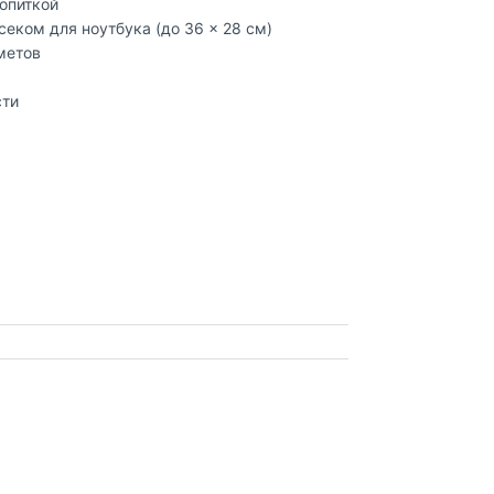
питкой​
еком для ноутбука (до 36 × 28 см)​
етов​
ти​