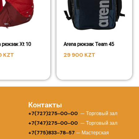
 рюкзак Xt 10
Arena рюкзак Team 45
0
KZT
29 900
KZT
Контакты
+
7(727)275‒00‒00
— Торговый зал
+7(747)275‒00‒00
— Торговый зал
+7(775)833‒78‒57
— Мастерская