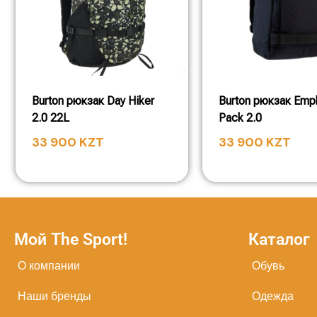
Burton рюкзак Day Hiker
Burton рюкзак Emp
2.0 22L
Pack 2.0
33 900
KZT
33 900
KZT
Мой The Sport!
Каталог
О компании
Обувь
Наши бренды
Одежда