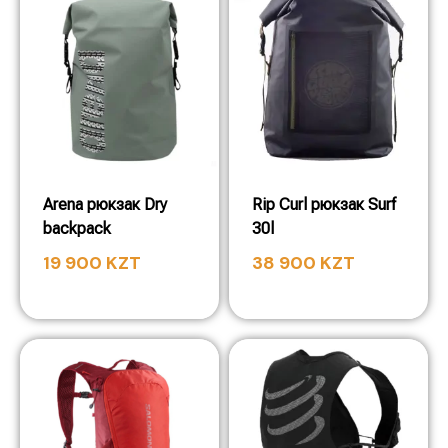
Arena рюкзак Dry
Rip Curl рюкзак Surf
backpack
30l
19 900
KZT
38 900
KZT