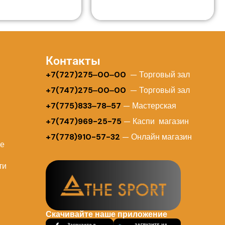
Контакты
+
7(727)275‒00‒00
— Торговый зал
+7(747)275‒00‒00
— Торговый зал
+7(775)833‒78‒57
— Мастерская
+7(747)969-25-75
— Каспи магазин
+7(778)910-57-32
— Онлайн магазин
ие
ти
Скачивайте наше приложение