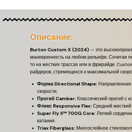
Описание:
Burton Custom X (2024)
— это высокопроиз
маневренность на любом рельефе. Сочетая пе
то на жестких трассах или в фрирайде. Cust
райдеров, стремящихся к максимальной скорос
Форма Directional Shape:
Направленная ф
скорости.
Прогиб Camber:
Классический прогиб с и
Флекс Responsive Flex:
Средний жесткий ф
Super Fly II™ 700G Core:
Легкий сердечни
катания.
Triax Fiberglass:
Многослойное стекловоло