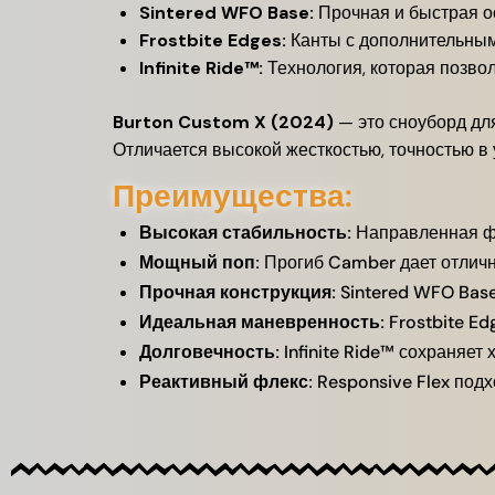
Sintered WFO Base:
Прочная и быстрая о
Frostbite Edges:
Канты с дополнительным
Infinite Ride™:
Технология, которая позвол
Burton Custom X (2024)
— это сноуборд дл
Отличается высокой жесткостью, точностью в 
Преимущества:
Высокая стабильность:
Направленная фо
Мощный поп:
Прогиб Camber дает отличну
Прочная конструкция:
Sintered WFO Base 
Идеальная маневренность:
Frostbite Ed
Долговечность:
Infinite Ride™ сохраняет
Реактивный флекс:
Responsive Flex подх