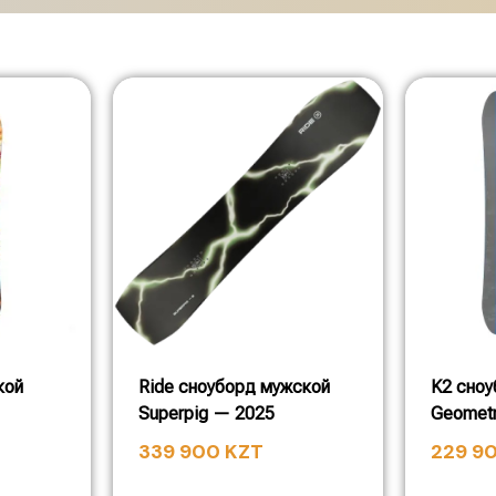
кой
Ride сноуборд мужской
K2 сноу
Superpig — 2025
Geometr
339 900
KZT
229 9