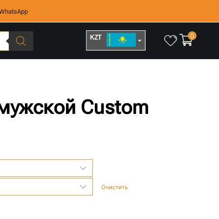
WhatsApp
0
KZT
RUB
 мужской Custom
Очистить