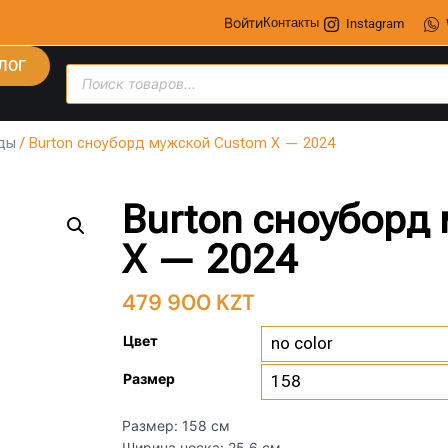
Войти
Контакты
Instagram
ЛОГ
ды
/ Burton сноуборд мужской Custom X — 2024
Burton сноуборд
X — 2024
479 900
KZT
Цвет
Размер
Размер: 158 см
Ширина носка: 25,6 см