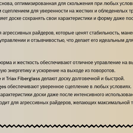
снова, оптимизированная для скольжения при любых услов
 сцеплением для уверенности на жестких и обледенелых тр
яет доске сохранять свои характеристики и форму даже по
я агрессивных райдеров, которые ценят стабильность, мане
управлении и отзывчивостью, что делает его идеальным для
рма и жесткость обеспечивают отличное управление на вы
ю энергетику и ускорение на выходе из поворотов.
и Triax Fiberglass делают доску долговечной и быстрой.
ges обеспечивают уверенное сцепление в любых условиях.
 характеристики доски даже после интенсивного использован
одит для агрессивных райдеров, желающих максимальной то