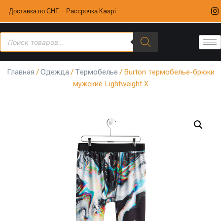
Доставка по СНГ · Рассрочка Kaspi
Главная
/
Одежда
/
Термобелье
/ Burton термобелье-брюки
мужские Lightweight X