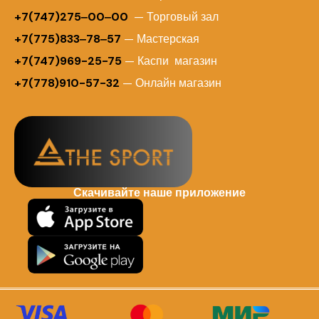
+7(747)275‒00‒00
— Торговый зал
+7(775)833‒78‒57
— Мастерская
+7(747)969-25-75
— Каспи магазин
+7(778)910-57-32
— Онлайн магазин
Скачивайте наше приложение