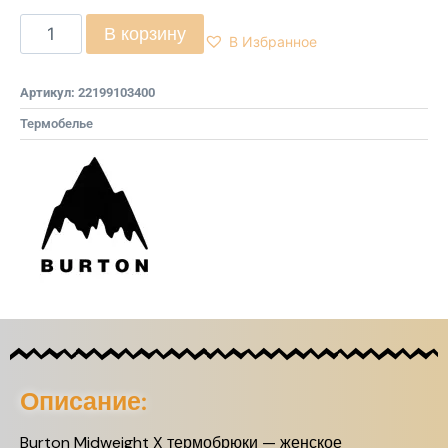
В корзину
В Избранное
Артикул:
22199103400
Термобелье
Описание:
Burton Midweight X термобрюки — женское