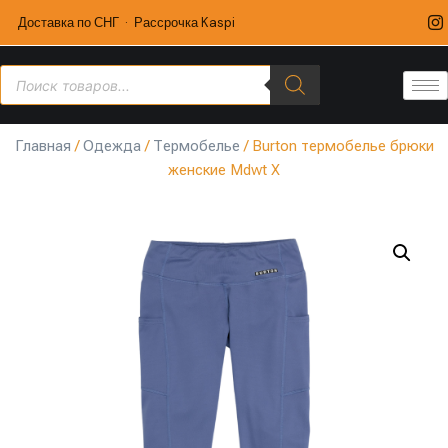
Доставка по СНГ · Рассрочка Kaspi
Главная
/
Одежда
/
Термобелье
/ Burton термобелье брюки
женские Mdwt X