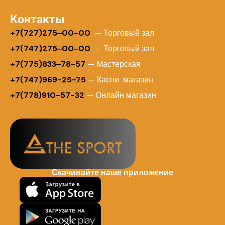
Контакты
+
7(727)275‒00‒00
— Торговый зал
+7(747)275‒00‒00
— Торговый зал
+7(775)833‒78‒57
— Мастерская
+7(747)969-25-75
— Каспи магазин
+7(778)910-57-32
— Онлайн магазин
Скачивайте наше приложение