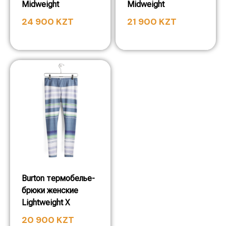
Midweight
Midweight
24 900
KZT
21 900
KZT
Burton термобелье-
брюки женские
Lightweight X
20 900
KZT