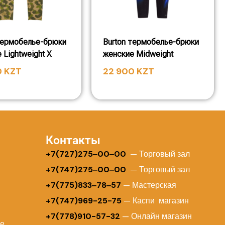
термобелье-брюки
Burton термобелье-брюки
 Lightweight X
женские Midweight
0
KZT
22 900
KZT
Контакты
+
7(727)275‒00‒00
— Торговый зал
+7(747)275‒00‒00
— Торговый зал
+7(775)833‒78‒57
— Мастерская
+7(747)969-25-75
— Каспи магазин
+7(778)910-57-32
— Онлайн магазин
ие