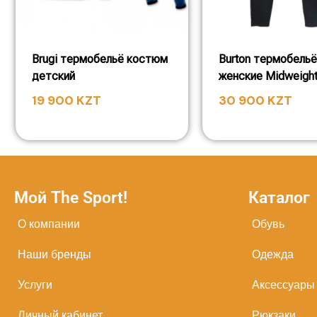
Brugi термобельё костюм
Burton термобель
детский
женские Midweigh
19 900
KZT
30 900
KZT
Мой The Sport!
Каталог
О компании
Обувь
Наши бренды
Одежда
Услуги
Аксессуары
Личный кабинет
Рюкзаки