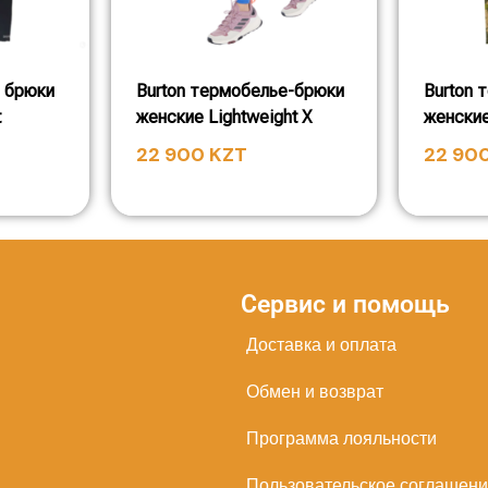
ё брюки
Burton термобелье-брюки
Burton 
t
женские Lightweight X
женские
22 900
KZT
22 90
Сервис и помощь
Доставка и оплата
Обмен и возврат
Программа лояльности
Пользовательское соглашен