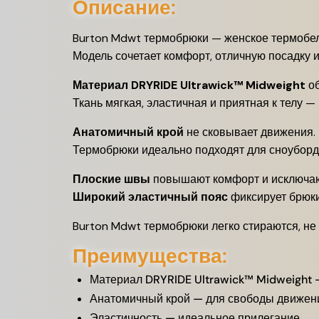
Описание:
Burton Mdwt термобрюки — женское термобель
Модель сочетает комфорт, отличную посадку и
Материал DRYRIDE Ultrawick™ Midweight
об
Ткань мягкая, эластичная и приятная к телу — 
Анатомичный крой
не сковывает движения.
Термобрюки идеально подходят для сноуборда
Плоские швы
повышают комфорт и исключают
Широкий эластичный пояс
фиксирует брюки
Burton Mdwt термобрюки легко стираются, не 
Преимущества:
Материал DRYRIDE Ultrawick™ Midweight 
Анатомичный крой — для свободы движен
Эластичность — идеальное прилегание