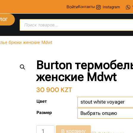
Войти
Контакты
Instagram
ЛОГ
елье брюки женские Mdwt
Burton термобел
женские Mdwt
30 900
KZT
Цвет
Размер
В корзину