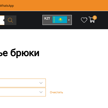
WhatsApp
0
KZT
RUB
ье брюки
Очистить