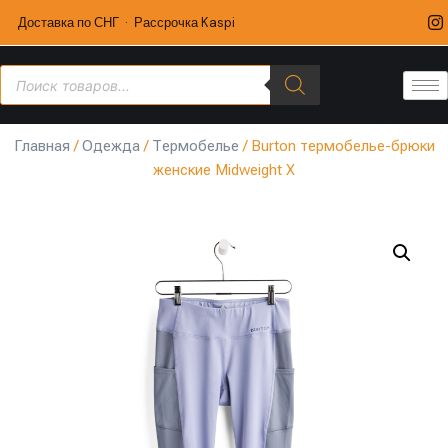
Доставка по СНГ · Рассрочка Kaspi
Главная
/
Одежда
/
Термобелье
/ Burton термобелье-брюки
женские Midweight X