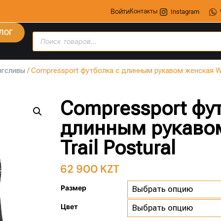
Войти
Контакты
Instagram
ЛОГ
нгсливы
/ Compressport футболка с длинным рукавом женская Wint
Compressport фу
длинным рукавом
Trail Postural
62 900
KZT
Размер
Цвет