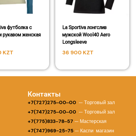
tiva футболка с
La Sportiva лонгслив
 рукавом женская
мужской Wool40 Aero
Longsleeve
0
KZT
36 900
KZT
Контакты
+
7(727)275‒00‒00
— Торговый зал
+7(747)275‒00‒00
— Торговый зал
+7(775)833‒78‒57
— Мастерская
+7(747)969-25-75
— Каспи магазин