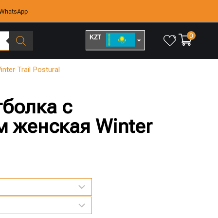
WhatsApp
0
KZT
RUB
er Trail Postural
тболка с
 женская Winter