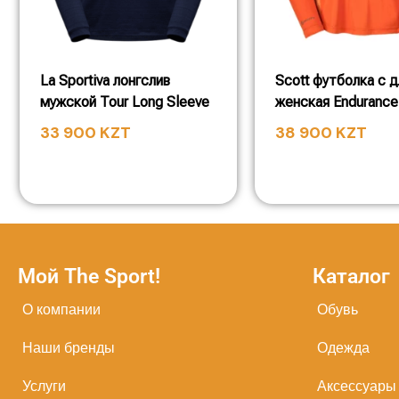
La Sportiva лонгслив
Scott футболка с д
мужской Tour Long Sleeve
женская Endurance
33 900
KZT
38 900
KZT
Мой The Sport!
Каталог
О компании
Обувь
Наши бренды
Одежда
Услуги
Аксессуары