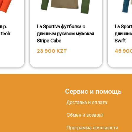
л.р.
La Sportiva футболка с
La Spor
 tech
длинным рукавом мужская
длинным
Stripe Cube
Swift
23 900
KZT
45 90
Сервис и помощь
Доставка и оплата
Обмен и возврат
Программа лояльности