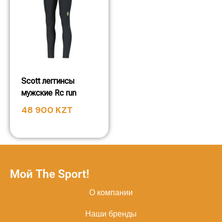
Scott леггинсы
мужские Rc run
48 900
KZT
Мой The Sport!
О компании
Наши бренды