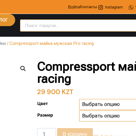
Войти
Контакты
Instagram
ЛОГ
йки
/ Compressport майка мужская Pro racing
Compressport ма
racing
29 900
KZT
Цвет
Размер
В корзину