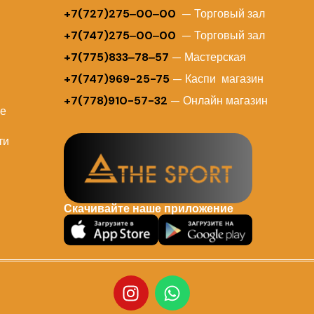
+
7(727)275‒00‒00
— Торговый зал
+7(747)275‒00‒00
— Торговый зал
+7(775)833‒78‒57
— Мастерская
+7(747)969-25-75
— Каспи магазин
+7(778)910-57-32
— Онлайн магазин
ие
ти
Скачивайте наше приложение