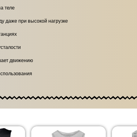
а теле
у даже при высокой нагрузке
танциях
сталости
ешает движению
использования