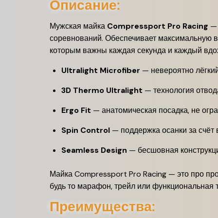
Описание:
Мужская майка
Compressport Pro Racing
— 
соревнований. Обеспечивает максимальную ве
которым важны каждая секунда и каждый вдо
Ultralight Microfiber
— невероятно лёгкий
3D Thermo Ultralight
— технология отвод
Ergo Fit
— анатомическая посадка, не ог
Spin Control
— поддержка осанки за счёт 
Seamless Design
— бесшовная конструкци
Майка Compressport Pro Racing — это про пр
будь то марафон, трейл или функциональная т
Преимущества: