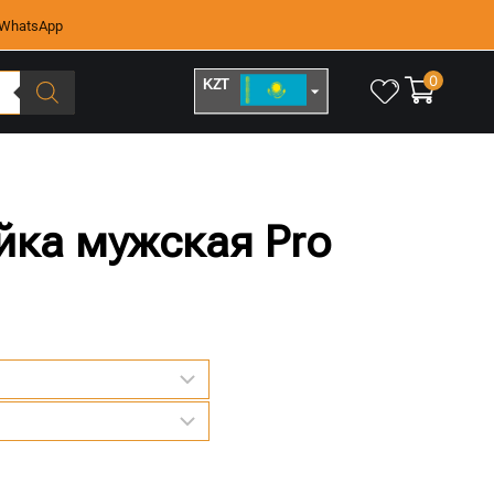
WhatsApp
0
KZT
RUB
йка мужская Pro