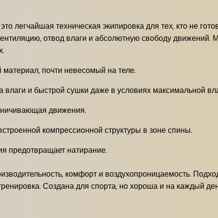
это легчайшая техническая экипировка для тех, кто не гот
нтиляцию, отвод влаги и абсолютную свободу движений. Ма
х.
 материал, почти невесомый на теле.
а влаги и быстрой сушки даже в условиях максимальной вл
раничивающая движения.
встроенной компрессионной структуры в зоне спины.
я предотвращает натирание.
оизводительность, комфорт и воздухопроницаемость. Подход
ренировка. Создана для спорта, но хороша и на каждый ден