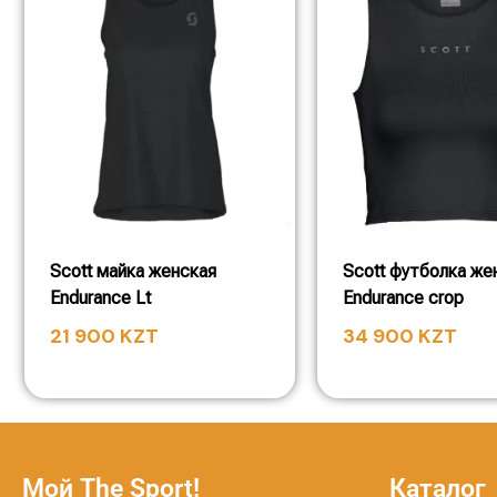
Scott майка женская
Scott футболка же
Endurance Lt
Endurance crop
21 900
KZT
34 900
KZT
Мой The Sport!
Каталог