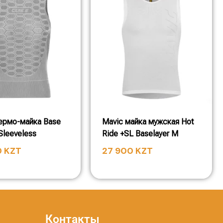
ермо-майка Base
Mavic майка мужская Hot
Sleeveless
Ride +SL Baselayer M
0
KZT
27 900
KZT
Контакты