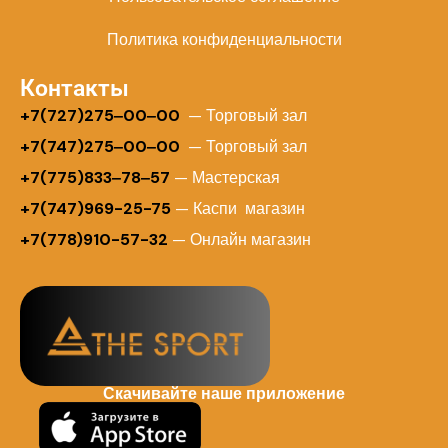
Политика конфиденциальности
Контакты
+
7(727)275‒00‒00
— Торговый зал
+7(747)275‒00‒00
— Торговый зал
+7(775)833‒78‒57
— Мастерская
+7(747)969-25-75
— Каспи магазин
+7(778)910-57-32
— Онлайн магазин
Скачивайте наше приложение