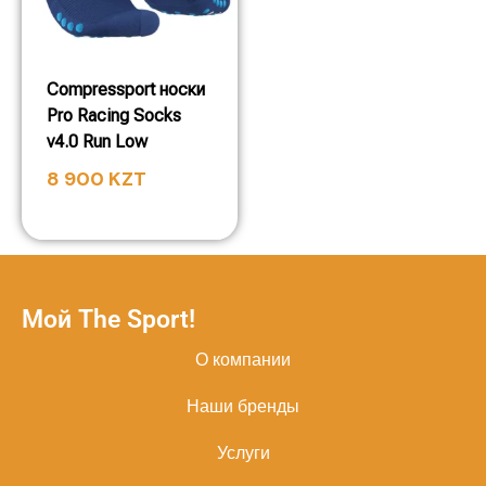
Compressport носки
Pro Racing Socks
v4.0 Run Low
8 900
KZT
Мой The Sport!
О компании
Наши бренды
Услуги