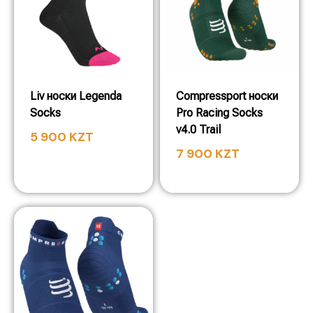
Liv носки Legenda
Compressport носки
Socks
Pro Racing Socks
v4.0 Trail
5 900
KZT
7 900
KZT