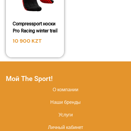
Compressport носки
Pro Racing winter trail
10 900
KZT
Мой The Sport!
О компании
Наши бренды
Услуги
Личный кабинет