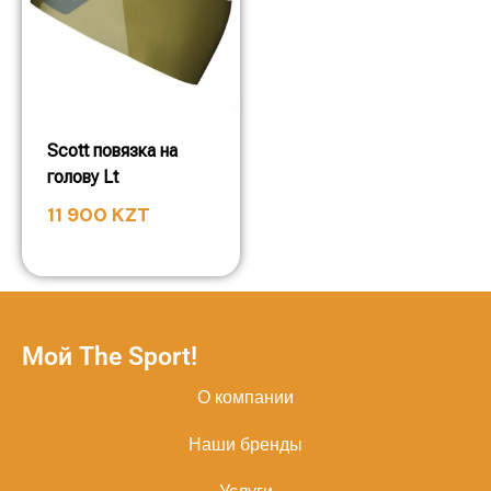
Scott повязка на
голову Lt
11 900
KZT
Мой The Sport!
О компании
Наши бренды