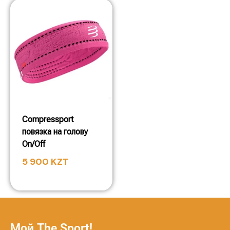
Compressport
повязка на голову
On/Off
5 900
KZT
Мой The Sport!