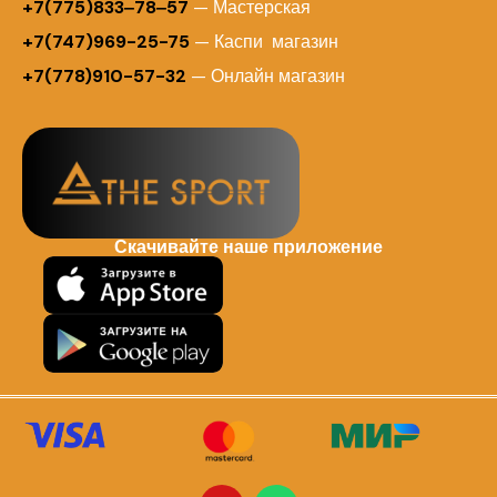
+7(775)833‒78‒57
— Мастерская
+7(747)969-25-75
— Каспи магазин
+7(778)910-57-32
— Онлайн магазин
Скачивайте наше приложение