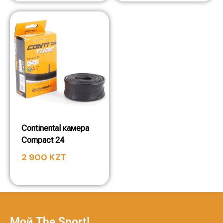
Continental камера
Compact 24
2 900
KZT
Мой The Sport!