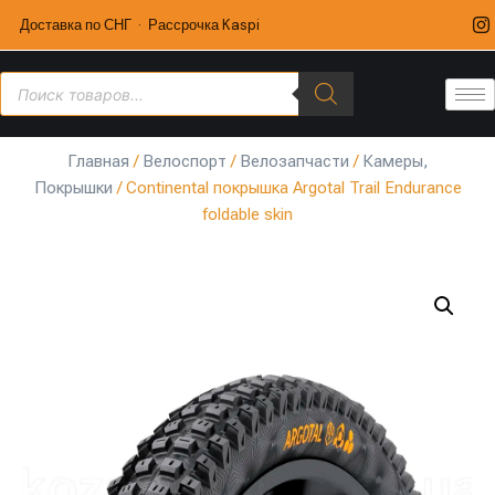
Доставка по СНГ · Рассрочка Kaspi
Главная
/
Велоспорт
/
Велозапчасти
/
Камеры,
Покрышки
/ Continental покрышка Argotal Trail Endurance
foldable skin