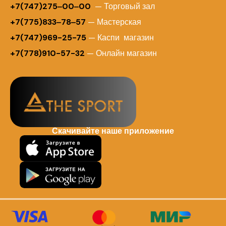
+7(747)275‒00‒00
— Торговый зал
+7(775)833‒78‒57
— Мастерская
+7(747)969-25-75
— Каспи магазин
+7(778)910-57-32
— Онлайн магазин
Скачивайте наше приложение