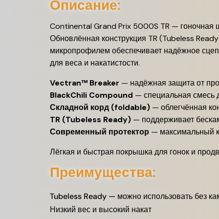
Описание:
Continental Grand Prix 5000S TR — гоночная
Обновлённая конструкция TR (Tubeless Ready)
микропрофилем обеспечивает надёжное сцепле
для веса и накатистости.
Vectran™ Breaker
— надёжная защита от пр
BlackChili Compound
— специальная смесь д
Складной корд (foldable)
— облегчённая ко
TR (Tubeless Ready)
— поддерживает беска
Современный протектор
— максимальный ко
Лёгкая и быстрая покрышка для гонок и прод
Преимущества:
Tubeless Ready — можно использовать без к
Низкий вес и высокий накат