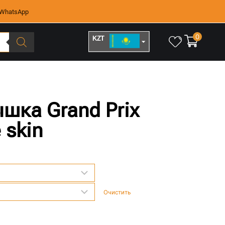
WhatsApp
0
KZT
RUB
ышка Grand Prix
 skin
Очистить