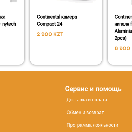
шка
Continental камера
Contine
 nytech
Compact 24
нипеля f
Alumini
2 900
KZT
2pcs)
8 900
Сервис и помощь
Доставка и оплата
Обмен и возврат
Программа лояльности