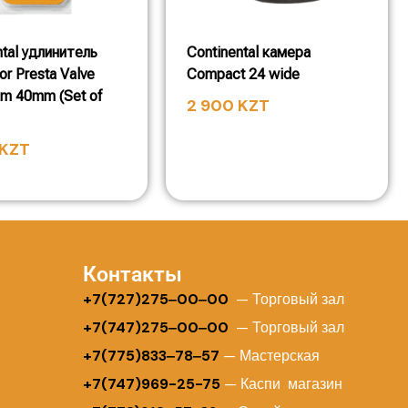
ntal удлинитель
Continental камера
or Presta Valve
Compact 24 wide
um 40mm (Set of
2 900
KZT
KZT
Контакты
+
7(727)275‒00‒00
— Торговый зал
+7(747)275‒00‒00
— Торговый зал
+7(775)833‒78‒57
— Мастерская
+7(747)969-25-75
— Каспи магазин