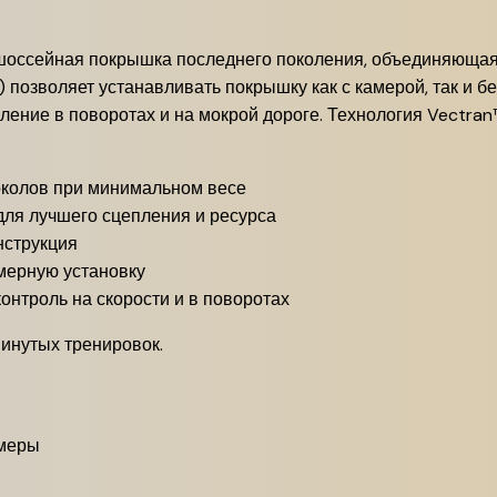
 шоссейная покрышка последнего поколения, объединяющая л
 позволяет устанавливать покрышку как с камерой, так и б
ние в поворотах и на мокрой дороге. Технология Vectran
околов при минимальном весе
ля лучшего сцепления и ресурса
нструкция
мерную установку
нтроль на скорости и в поворотах
винутых тренировок.
амеры