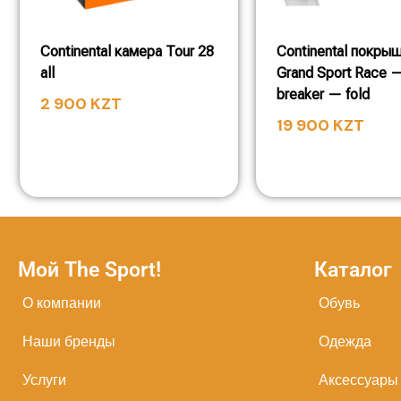
Continental камера Tour 28
Continental покры
all
Grand Sport Race —
breaker — fold
2 900
KZT
19 900
KZT
Мой The Sport!
Каталог
О компании
Обувь
Наши бренды
Одежда
Услуги
Аксессуары