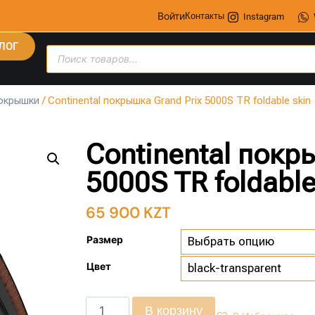
Войти
Контакты
Instagram
ЛОГ
окрышки
/ Continental покрышка Grand Prix 5000S TR foldable skin
Continental покр
5000S TR foldable
65 900
KZT
Размер
Цвет
В корзину