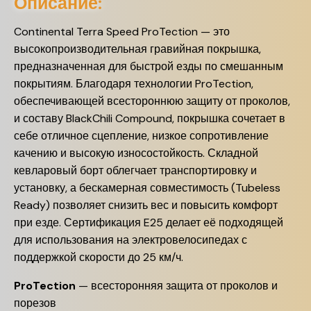
Описание:
Continental Terra Speed ProTection —
это
высокопроизводительная гравийная покрышка,
предназначенная для быстрой езды по смешанным
покрытиям.
Благодаря технологии ProTection,
обеспечивающей всестороннюю защиту от проколов,
и составу BlackChili Compound, покрышка сочетает в
себе отличное сцепление, низкое сопротивление
качению и высокую износостойкость.
Складной
кевларовый борт облегчает транспортировку и
установку, а бескамерная совместимость (Tubeless
Ready) позволяет снизить вес и повысить комфорт
при езде.
Сертификация E25 делает её подходящей
для использования на электровелосипедах с
поддержкой скорости до 25 км/ч.
ProTection
—
всесторонняя защита от проколов и
порезов