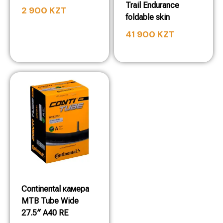
Trail Endurance
2 900
KZT
foldable skin
41 900
KZT
Continental камера
MTB Tube Wide
27.5″ A40 RE