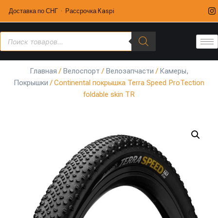
Доставка по СНГ · Рассрочка Kaspi
Главная
/
Велоспорт
/
Велозапчасти
/
Камеры,
Покрышки
/ Continental покрышка Terra Speed ProTection
foldable skin TR