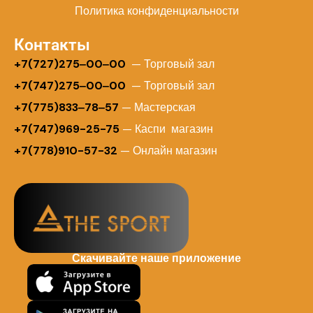
Политика конфиденциальности
Контакты
+
7(727)275‒00‒00
— Торговый зал
+7(747)275‒00‒00
— Торговый зал
+7(775)833‒78‒57
— Мастерская
+7(747)969-25-75
— Каспи магазин
+7(778)910-57-32
— Онлайн магазин
Скачивайте наше приложение