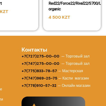
t
Red22/Force22/Rival22/S700/Lev
organic
KZT
4 500
KZT
Контакты
+
7(727)275‒00‒00
— Торговый зал
+7(747)275‒00‒00
— Торговый зал
+7(775)833‒78‒57
— Мастерская
+7(747)969-25-75
— Каспи магазин
+7(778)910-57-32
— Онлайн магазин
ие
ти