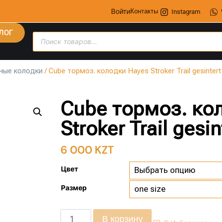
Войти
Контакты
Instagram
ЛОГ
ные колодки
/ Cube тормоз. колодки Hayes Stroker Trail gesintert
Cube тормоз. ко
Stroker Trail gesin
6 000
KZT
Цвет
Размер
В корзину