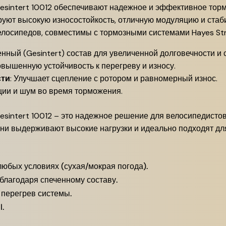
 Gesintert 10012 обеспечивают надежное и эффективное то
руют высокую износостойкость, отличную модуляцию и ста
елосипедов, совместимы с тормозными системами Hayes Strok
енный (Gesintert) состав для увеличенной долговечности и
овышенную устойчивость к перегреву и износу.
сти
: Улучшает сцепление с ротором и равномерный износ.
ции и шум во время торможения.
Gesintert 10012 – это надежное решение для велосипедисто
ни выдерживают высокие нагрузки и идеально подходят для
юбых условиях (сухая/мокрая погода).
 благодаря спеченному составу.
перегрев системы.
l.