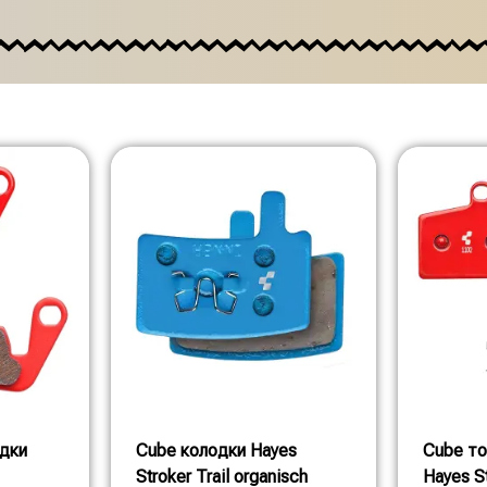
одки
Cube колодки Hayes
Cube то
Stroker Trail organisch
Hayes S