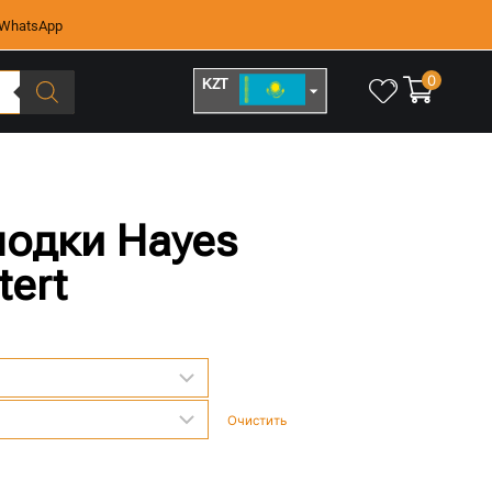
WhatsApp
0
KZT
RUB
лодки Hayes
tert
Очистить