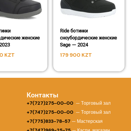
тинки
Ride ботинки
рдические женские
сноубордические женские
 2023
Sage — 2024
00
KZT
179 900
KZT
Контакты
+
7(727)275‒00‒00
— Торговый зал
+7(747)275‒00‒00
— Торговый зал
+7(775)833‒78‒57
— Мастерская
+7(747)969-25-75
— Каспи магазин