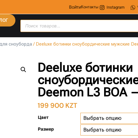
Войти
Контакты
Instagram
ЛОГ
для сноуборда
/ Deeluxe ботинки сноубордические мужские D
Deeluxe ботинки
сноубордически
Deemon L3 BOA 
199 900
KZT
Цвет
Размер