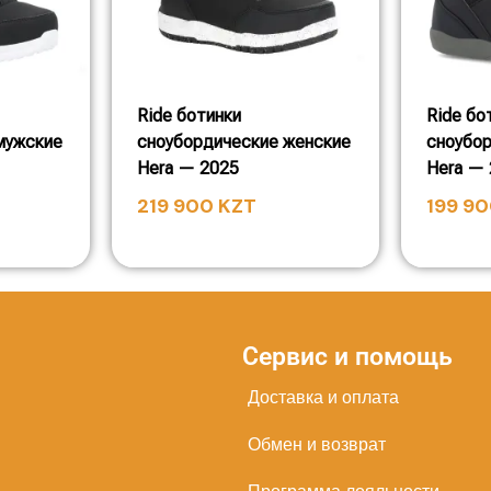
Ride ботинки
Ride бо
мужские
сноубордические женские
сноубо
Hera — 2025
Hera —
219 900
KZT
199 9
Сервис и помощь
Доставка и оплата
Обмен и возврат