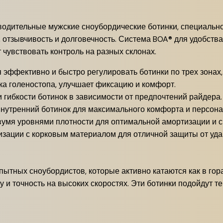
одительные мужские сноубордические ботинки, специально
 отзывчивость и долговечность. Система BOA® для удобства
 чувствовать контроль на разных склонах.
эффективно и быстро регулировать ботинки по трех зонах,
а голеностопа, улучшает фиксацию и комфорт.
 гибкости ботинок в зависимости от предпочтений райдера.
утренний ботинок для максимального комфорта и персона
умя уровнями плотности для оптимальной амортизации и с
зации с корковым материалом для отличной защиты от уда
тных сноубордистов, которые активно катаются как в горах
и точность на высоких скоростях. Эти ботинки подойдут те