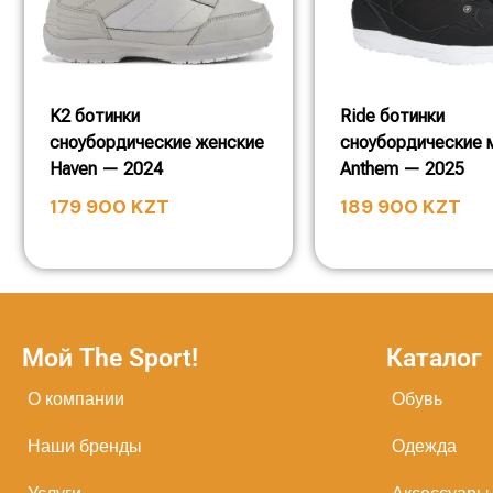
K2 ботинки
Ride ботинки
сноубордические женские
сноубордические 
Haven — 2024
Anthem — 2025
179 900
KZT
189 900
KZT
Мой The Sport!
Каталог
О компании
Обувь
Наши бренды
Одежда