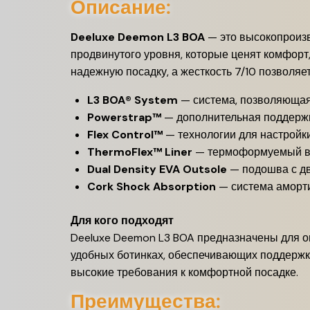
Описание:
Deeluxe Deemon L3 BOA
— это высокопроизв
продвинутого уровня, которые ценят комфорт,
надежную посадку, а жесткость 7/10 позволяет
L3 BOA® System
— система, позволяющая 
Powerstrap™
— дополнительная поддержк
Flex Control™
— технологии для настройки
ThermoFlex™ Liner
— термоформуемый вн
Dual Density EVA Outsole
— подошва с дв
Cork Shock Absorption
— система аморти
Для кого подходят
Deeluxe Deemon L3 BOA предназначены для опы
удобных ботинках, обеспечивающих поддержку 
высокие требования к комфортной посадке.
Преимущества: