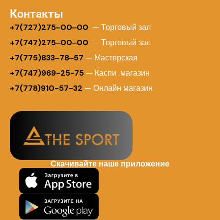
Контакты
+
7(727)275‒00‒00
— Торговый зал
+7(747)275‒00‒00
— Торговый зал
+7(775)833‒78‒57
— Мастерская
+7(747)969-25-75
— Каспи магазин
+7(778)910-57-32
— Онлайн магазин
Скачивайте наше приложение