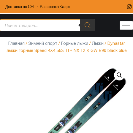
Доставка по СНГ · Рассрочка Kaspi
Главная
/
Зимний спорт
/
Горные лыжи
/
Лыжи
/ Dynastar
лыжи горные Speed 4X4 563 TI + NX 12 K GW B90 black blue