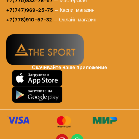
+7(775)833‒78‒57
— Мастерская
+7(747)969-25-75
— Каспи магазин
+7(778)910-57-32
— Онлайн магазин
Скачивайте наше приложение