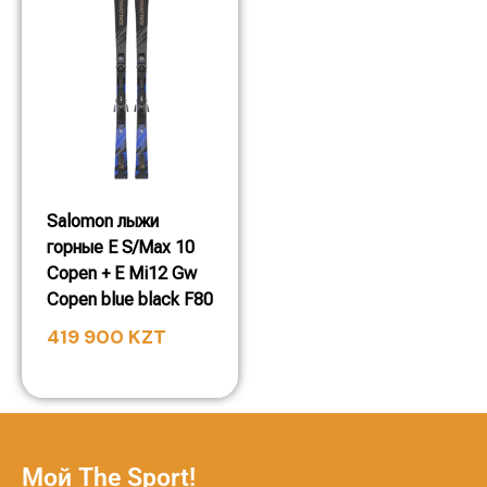
Salomon лыжи
горные E S/Max 10
Copen + E Mi12 Gw
Copen blue black F80
419 900
KZT
Мой The Sport!