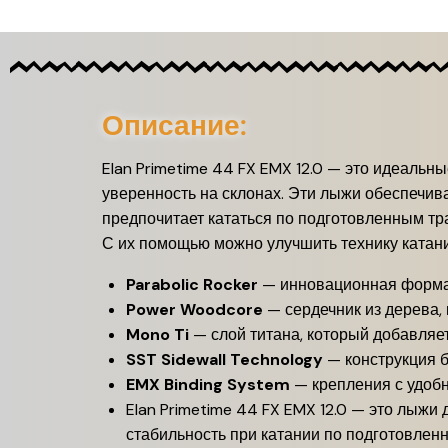
Описание:
Elan Primetime 44 FX EMX 12.0 — это идеал
уверенность на склонах. Эти лыжи обеспечива
предпочитает кататься по подготовленным тр
С их помощью можно улучшить технику катания
Parabolic Rocker
— инновационная форма л
Power Woodcore
— сердечник из дерева,
Mono Ti
— слой титана, который добавляет
SST Sidewall Technology
— конструкция б
EMX Binding System
— крепления с удобн
Elan Primetime 44 FX EMX 12.0 — это лыж
стабильность при катании по подготовлен