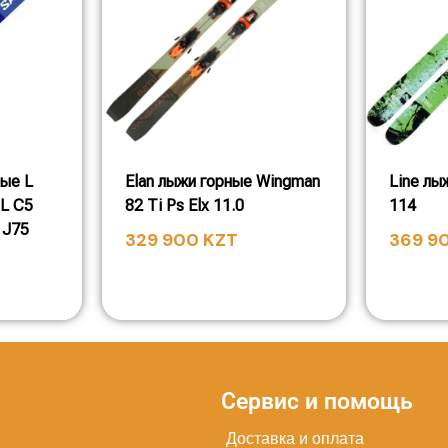
ные L
Elan лыжи горные Wingman
Line лы
 L C5
82 Ti Ps Elx 11.0
114
 J75
329 900
KZT
369 9
Сервис и помощь
Доставка и оплата