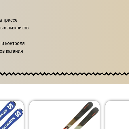
а трассе
ных лыжников
 и контроля
ов катания