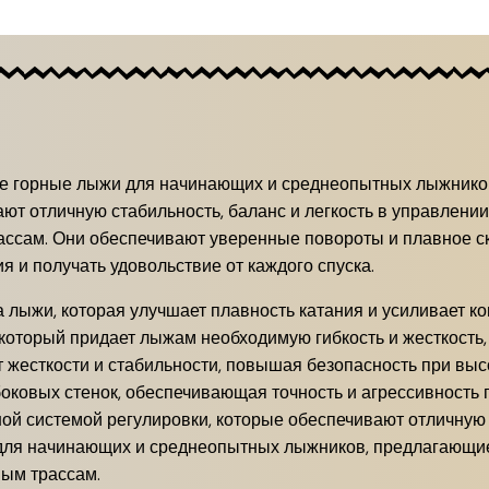
ьные горные лыжи для начинающих и среднеопытных лыжник
ют отличную стабильность, баланс и легкость в управлении,
ассам. Они обеспечивают уверенные повороты и плавное ск
 и получать удовольствие от каждого спуска.
ыжи, которая улучшает плавность катания и усиливает кон
 который придает лыжам необходимую гибкость и жесткость,
 жесткости и стабильности, повышая безопасность при высо
оковых стенок, обеспечивающая точность и агрессивность 
ой системой регулировки, которые обеспечивают отличную п
и для начинающих и среднеопытных лыжников, предлагающи
ным трассам.