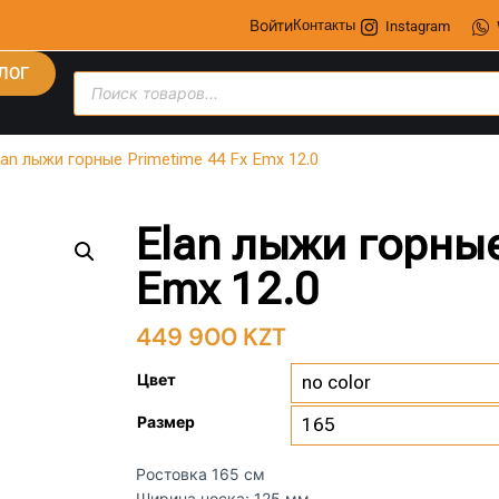
Войти
Контакты
Instagram
ЛОГ
lan лыжи горные Primetime 44 Fx Emx 12.0
Elan лыжи горные
Emx 12.0
449 900
KZT
Цвет
Размер
Ростовка 165 см
Ширина носка: 125 мм