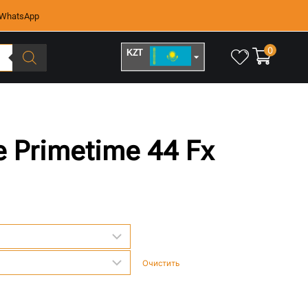
WhatsApp
0
KZT
RUB
 Primetime 44 Fx
Очистить