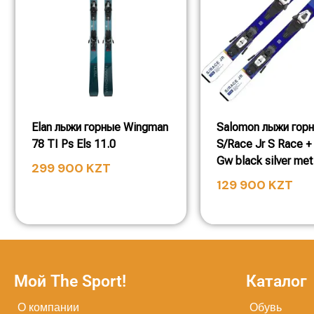
Elan лыжи горные Wingman
Salomon лыжи гор
78 TI Ps Els 11.0
S/Race Jr S Race +
Gw black silver met
299 900
KZT
129 900
KZT
Мой The Sport!
Каталог
О компании
Обувь