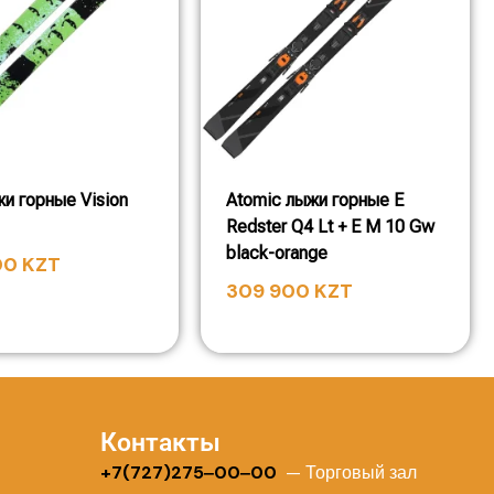
жи горные Vision
Atomic лыжи горные E
Redster Q4 Lt + E M 10 Gw
black-orange
00
KZT
309 900
KZT
Контакты
+
7(727)275‒00‒00
— Торговый зал