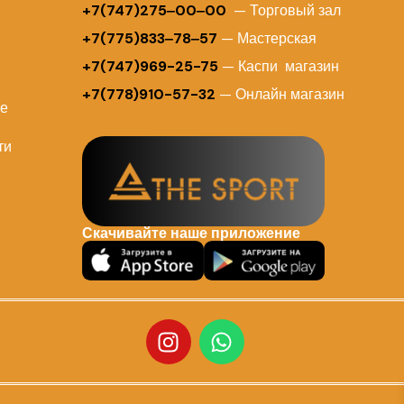
+7(747)275‒00‒00
— Торговый зал
+7(775)833‒78‒57
— Мастерская
+7(747)969-25-75
— Каспи магазин
+7(778)910-57-32
— Онлайн магазин
ие
ти
Скачивайте наше приложение