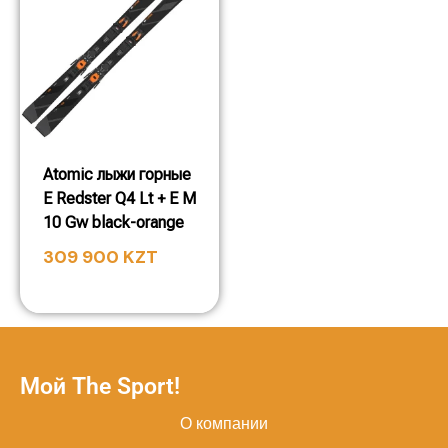
Atomic лыжи горные
E Redster Q4 Lt + E M
10 Gw black-orange
309 900
KZT
Мой The Sport!
О компании