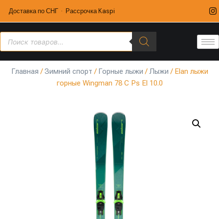
Доставка по СНГ · Рассрочка Kaspi
Главная
/
Зимний спорт
/
Горные лыжи
/
Лыжи
/ Elan лыжи
горные Wingman 78 C Ps El 10.0