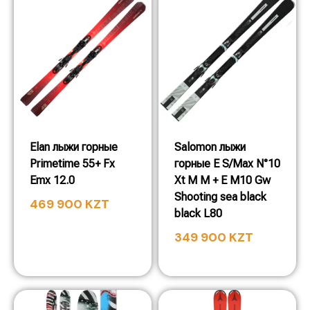
Elan лыжи горные
Salomon лыжи
Primetime 55+ Fx
горные E S/Max N°10
Emx 12.0
Xt M M + E M10 Gw
Shooting sea black
469 900
KZT
black L80
349 900
KZT