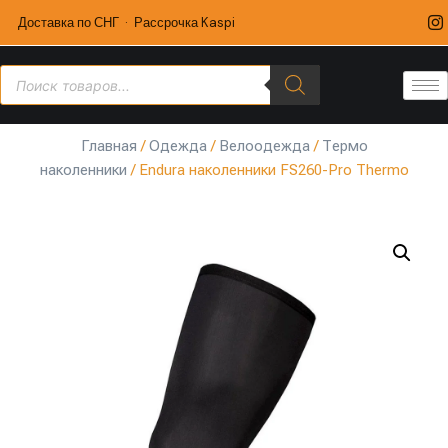
Доставка по СНГ · Рассрочка Kaspi
Главная
/
Одежда
/
Велоодежда
/
Термо
наколенники
/ Endura наколенники FS260-Pro Thermo