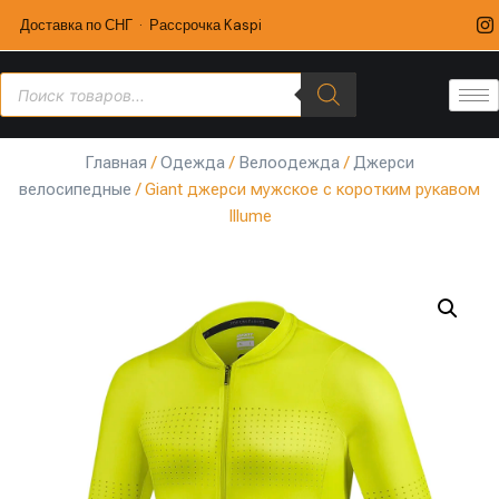
Доставка по СНГ · Рассрочка Kaspi
Главная
/
Одежда
/
Велоодежда
/
Джерси
велосипедные
/ Giant джерси мужское с коротким рукавом
Illume