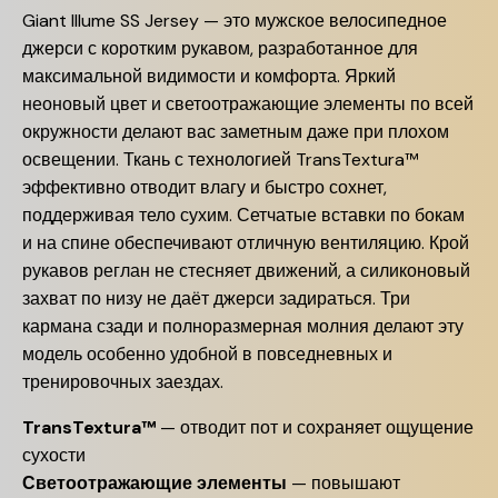
Giant Illume SS Jersey — это мужское велосипедное
джерси с коротким рукавом, разработанное для
максимальной видимости и комфорта. Яркий
неоновый цвет и светоотражающие элементы по всей
окружности делают вас заметным даже при плохом
освещении. Ткань с технологией TransTextura™
эффективно отводит влагу и быстро сохнет,
поддерживая тело сухим. Сетчатые вставки по бокам
и на спине обеспечивают отличную вентиляцию. Крой
рукавов реглан не стесняет движений, а силиконовый
захват по низу не даёт джерси задираться. Три
кармана сзади и полноразмерная молния делают эту
модель особенно удобной в повседневных и
тренировочных заездах.
TransTextura™
— отводит пот и сохраняет ощущение
сухости
Светоотражающие элементы
— повышают