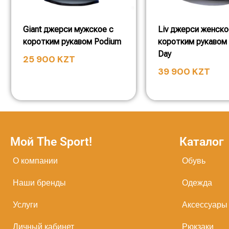
Giant джерси мужское с
Liv джерси женско
коротким рукавом Podium
коротким рукавом
Day
25 900
KZT
39 900
KZT
Мой The Sport!
Каталог
О компании
Обувь
Наши бренды
Одежда
Услуги
Аксессуары
Личный кабинет
Рюкзаки