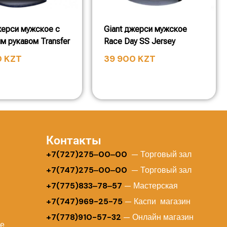
жерси мужское с
Giant джерси мужское
м рукавом Transfer
Race Day SS Jersey
0
KZT
39 900
KZT
Контакты
+
7(727)275‒00‒00
— Торговый зал
+7(747)275‒00‒00
— Торговый зал
+7(775)833‒78‒57
— Мастерская
+7(747)969-25-75
— Каспи магазин
+7(778)910-57-32
— Онлайн магазин
ие