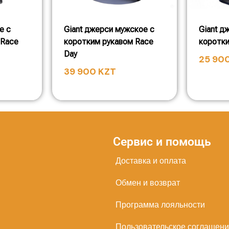
е с
Giant джерси мужское с
Giant д
 Race
коротким рукавом Race
коротки
Day
25 90
39 900
KZT
Сервис и помощь
Доставка и оплата
Обмен и возврат
Программа лояльности
Пользовательское соглашен