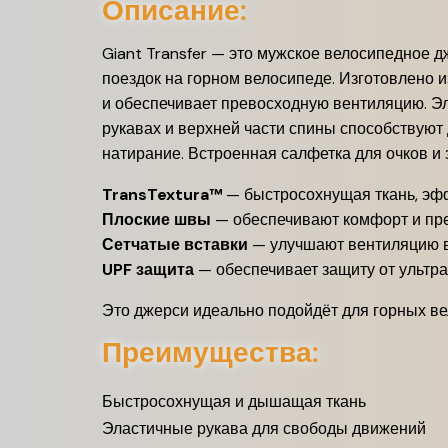
Описание:
Giant Transfer —
это мужское велосипедное д
поездок на горном велосипеде.
Изготовлено и
и обеспечивает превосходную вентиляцию.
Эл
рукавах и верхней части спины способствуют
натирание.
Встроенная салфетка для очков и
TransTextura™
—
быстросохнущая ткань, эф
Плоские швы
—
обеспечивают комфорт и пр
Сетчатые вставки
—
улучшают вентиляцию в
UPF защита
—
обеспечивает защиту от ультр
Это джерси идеально подойдёт для горных ве
Преимущества:
Быстросохнущая и дышащая ткань
Эластичные рукава для свободы движений