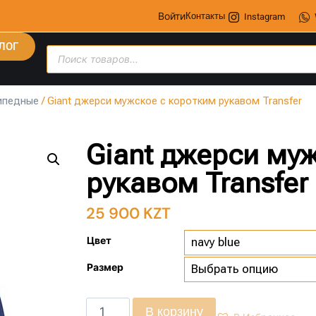
Войти
Контакты
Instagram
ЛОГ
ипедные
/ Giant джерси мужское с коротким рукавом Transfer
Giant джерси му
рукавом Transfer
25 900
KZT
Цвет
Размер
В корзину