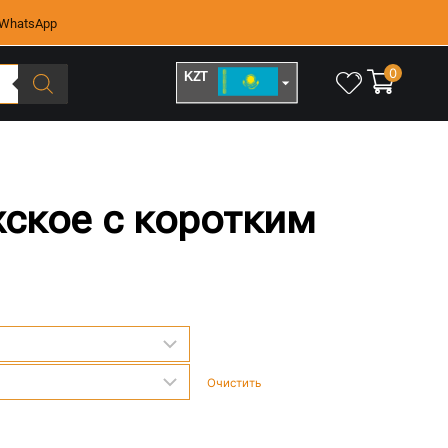
WhatsApp
0
KZT
RUB
жское с коротким
Очистить