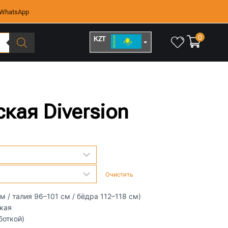
WhatsApp
0
KZT
RUB
ская Diversion
Очистить
м / талия 96–101 см / бёдра 112–118 см)
кая
боткой)