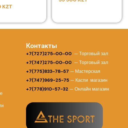
0
KZT
Контакты
+
7(727)275‒00‒00
— Торговый зал
+7(747)275‒00‒00
— Торговый зал
+7(775)833‒78‒57
— Мастерская
+7(747)969-25-75
— Каспи магазин
+7(778)910-57-32
— Онлайн магазин
ие
ти