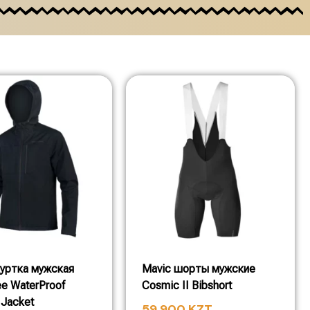
куртка мужская
Mavic шорты мужские
e WaterProof
Cosmic II Bibshort
Jacket
59 900
KZT