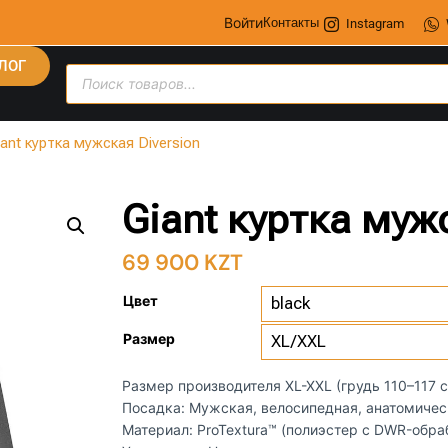
Войти
Контакты
Instagram
ЛОГ
iant куртка мужская Diversion
Giant куртка муж
69 900
KZT
Цвет
Размер
Размер производителя XL-XXL (грудь 110–117 с
Посадка: Мужская, велосипедная, анатомичес
Материал: ProTextura™ (полиэстер с DWR-обра