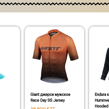
Giant джерси мужское
Endura 
Race Day SS Jersey
Hummve
Hooded 
39 900
KZT