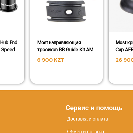
 Hub End
Most направляющая
Most кр
2 Speed
тросиков BB Guide Kit AM
Cap AE
6 900
KZT
26 90
Сервис и помощь
Доставка и оплата
Обмен и возврат