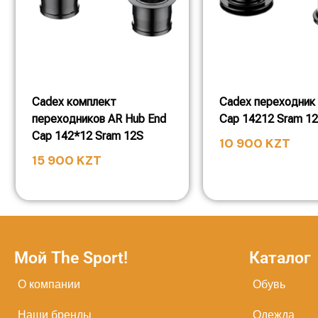
Cadex комплект
Cadex переходник
переходников AR Hub End
Cap 14212 Sram 1
Cap 142*12 Sram 12S
10 900
KZT
15 900
KZT
Мой The Sport!
Каталог
О компании
Обувь
Наши бренды
Одежда