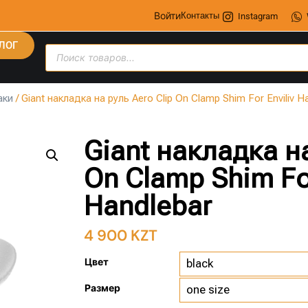
Войти
Контакты
Instagram
ЛОГ
аки
/ Giant накладка на руль Aero Clip On Clamp Shim For Enviliv H
Giant накладка на
On Clamp Shim For
Handlebar
4 900
KZT
Цвет
Размер