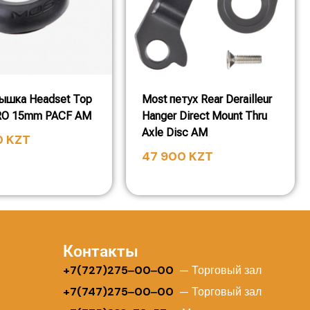
ышка Headset Top
Most петух Rear Derailleur
RO 15mm PACF AM
Hanger Direct Mount Thru
Axle Disc AM
0
KZT
47 900
KZT
Контакты
+
7(727)275‒00‒00
— Торговый зал
+7(747)275‒00‒00
— Торговый зал