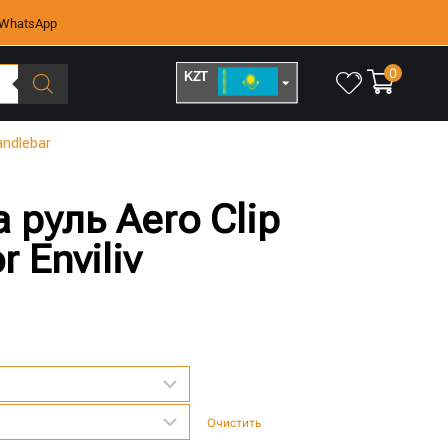
WhatsApp
0
KZT
RUB
andlebar
 руль Aero Clip
 Enviliv
Очистить