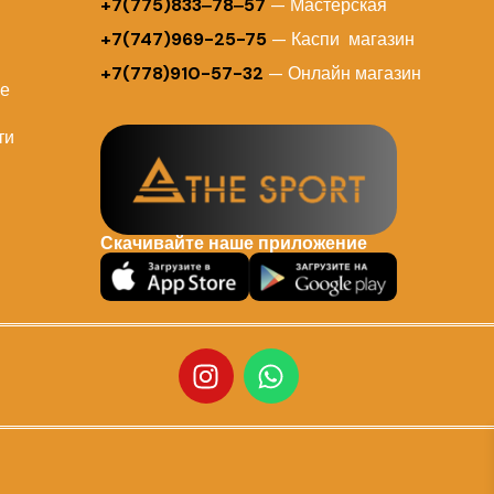
+7(775)833‒78‒57
— Мастерская
+7(747)969-25-75
— Каспи магазин
+7(778)910-57-32
— Онлайн магазин
ие
ти
Скачивайте наше приложение