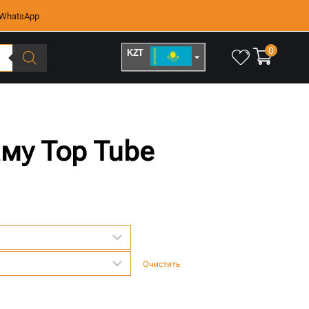
WhatsApp
0
KZT
RUB
аму Top Tube
Очистить