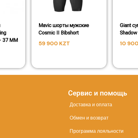
я
Mavic шорты мужские
Giant с
ing
Cosmic II Bibshort
Shadow
— 37 MM
59 900
KZT
10 90
Сервис и помощь
Доставка и оплата
Обмен и возврат
Программа лояльности