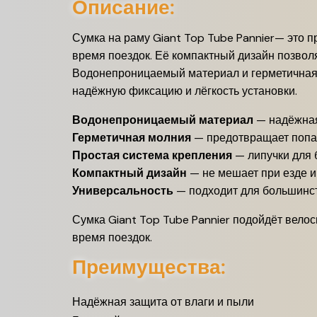
Описание:
Сумка на раму Giant Top Tube Pannier— это
п
время поездок.
Её компактный дизайн позволя
Водонепроницаемый материал и герметичная 
надёжную фиксацию и лёгкость установки.
Водонепроницаемый материал
—
надёжная
Герметичная молния
—
предотвращает попад
Простая система крепления
—
липучки для
Компактный дизайн
—
не мешает при езде и
Универсальность
—
подходит для большинс
Сумка Giant Top Tube Pannier подойдёт вел
время поездок.
Преимущества:
Надёжная защита от влаги и пыли