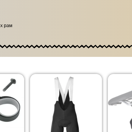
х рам