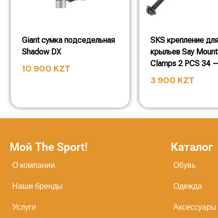
Giant сумка подседельная
SKS крепление дл
Shadow DX
крыльев Say Mount
Clamps 2 PCS 34 
10 900
KZT
3 900
KZT
Мой The Sport!
Каталог
О компании
Обувь
Наши бренды
Одежда
Услуги
Аксессуары