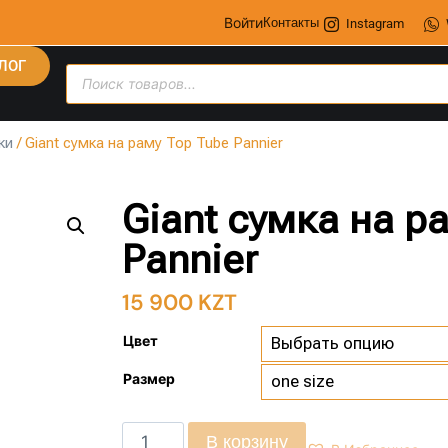
Войти
Контакты
Instagram
ЛОГ
ки
/ Giant сумка на раму Top Tube Pannier
Giant сумка на р
Pannier
15 900
KZT
Цвет
Размер
В корзину