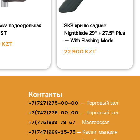
умка подседельная
SKS крыло заднее
 ST
Nightblade 29″ + 27.5″ Plus
— With Flashing Mode
0
KZT
22 900
KZT
Контакты
+
7(727)275‒00‒00
— Торговый зал
+7(747)275‒00‒00
— Торговый зал
+7(775)833‒78‒57
— Мастерская
+7(747)969-25-75
— Каспи магазин