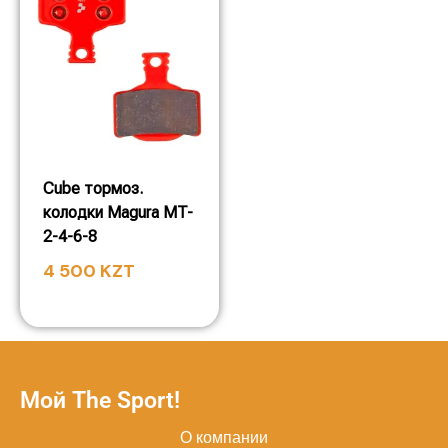
Cube тормоз.
колодки Magura MT-
2-4-6-8
4 500
KZT
Мой The Sport!
О компании