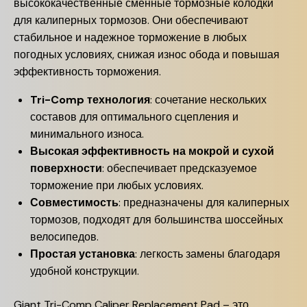
высококачественные сменные тормозные колодки
для калиперных тормозов. Они обеспечивают
стабильное и надежное торможение в любых
погодных условиях, снижая износ обода и повышая
эффективность торможения.
Tri-Comp технология
: сочетание нескольких
составов для оптимального сцепления и
минимального износа.
Высокая эффективность на мокрой и сухой
поверхности
: обеспечивает предсказуемое
торможение при любых условиях.
Совместимость
: предназначены для калиперных
тормозов, подходят для большинства шоссейных
велосипедов.
Простая установка
: легкость замены благодаря
удобной конструкции.
Giant Tri-Comp Caliper Replacement Pad – это