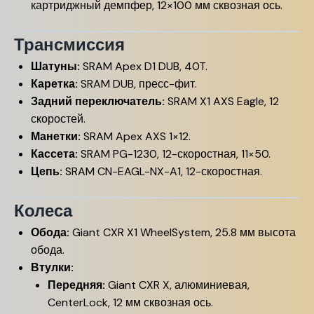
картриджный демпфер, 12×100 мм сквозная ось.
Трансмиссия
Шатуны:
SRAM Apex D1 DUB, 40T.
Каретка:
SRAM DUB, пресс-фит.
Задний переключатель:
SRAM X1 AXS Eagle, 12
скоростей.
Манетки:
SRAM Apex AXS 1×12.
Кассета:
SRAM PG-1230, 12-скоростная, 11×50.
Цепь:
SRAM CN-EAGL-NX-A1, 12-скоростная.
Колеса
Обода:
Giant CXR X1 WheelSystem, 25.8 мм высота
обода.
Втулки:
Передняя:
Giant CXR X, алюминиевая,
CenterLock, 12 мм сквозная ось.