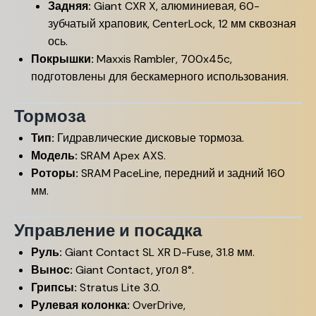
Задняя:
Giant CXR X, алюминиевая, 60-
зубчатый храповик, CenterLock, 12 мм сквозная
ось.
Покрышки:
Maxxis Rambler, 700x45c,
подготовлены для бескамерного использования.
Тормоза
Тип:
Гидравлические дисковые тормоза.
Модель:
SRAM Apex AXS.
Роторы:
SRAM PaceLine, передний и задний 160
мм.
Управление и посадка
Руль:
Giant Contact SL XR D-Fuse, 31.8 мм.
Вынос:
Giant Contact, угол 8°.
Грипсы:
Stratus Lite 3.0.
Рулевая колонка:
OverDrive,