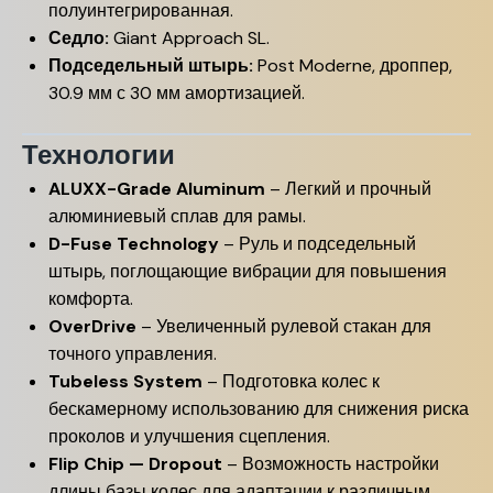
полуинтегрированная.
Седло:
Giant Approach SL.
Подседельный штырь:
Post Moderne, дроппер,
30.9 мм с 30 мм амортизацией.
Технологии
ALUXX-Grade Aluminum
– Легкий и прочный
алюминиевый сплав для рамы.
D-Fuse Technology
– Руль и подседельный
штырь, поглощающие вибрации для повышения
комфорта.
OverDrive
– Увеличенный рулевой стакан для
точного управления.
Tubeless System
– Подготовка колес к
бескамерному использованию для снижения риска
проколов и улучшения сцепления.
Flip Chip — Dropout
– Возможность настройки
длины базы колес для адаптации к различным