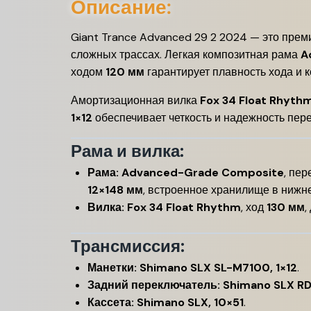
Описание:
Giant Trance Advanced 29 2 2024 — это преми
сложных трассах. Легкая композитная рама
A
ходом
120 мм
гарантирует плавность хода и 
Амортизационная вилка
Fox 34 Float Rhyth
1×12
обеспечивает четкость и надежность пер
Рама и вилка:
Рама:
Advanced-Grade Composite
, пе
12×148 мм
, встроенное хранилище в нижне
Вилка:
Fox 34 Float Rhythm
, ход
130 мм
,
Трансмиссия:
Манетки:
Shimano SLX SL-M7100, 1×12
.
Задний переключатель:
Shimano SLX R
Кассета:
Shimano SLX, 10×51
.