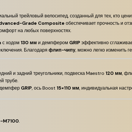
альный трейловый велосипед, созданный для тех, кто ценит
dvanced-Grade Composite
обеспечивает прочность и отз
комфорт на любых поверхностях.
m
с ходом
130 мм
и демпфером
GRIP
эффективно сглаживае
еключения. Благодаря
флип-чипу
, можно легко изменить г
редний и задний треугольники, подвеска Maestro
120 мм
, фл
й трубе.
 демпфер
GRIP
, ось Boost
15×110 мм
, индивидуальная настро
D-M7100
.