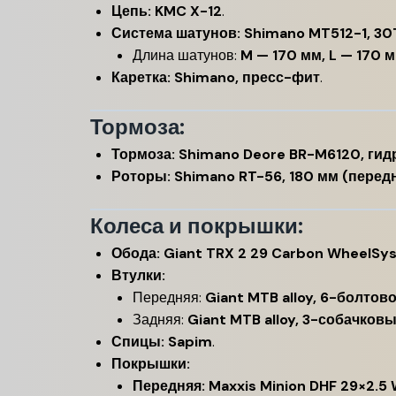
Цепь:
KMC X-12
.
Система шатунов:
Shimano MT512-1, 30
Длина шатунов:
M — 170 мм, L — 170 
Каретка:
Shimano, пресс-фит
.
Тормоза:
Тормоза:
Shimano Deore BR-M6120, гид
Роторы:
Shimano RT-56, 180 мм (перед
Колеса и покрышки:
Обода:
Giant TRX 2 29 Carbon WheelSy
Втулки:
Передняя:
Giant MTB alloy, 6-болтов
Задняя:
Giant MTB alloy, 3-собачков
Спицы:
Sapim
.
Покрышки:
Передняя:
Maxxis Minion DHF 29×2.5 