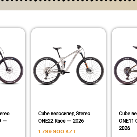
ereo
Cube велосипед Stereo
Cube в
9 —
ONE22 Race — 2026
ONE11 
2026
1 799 900
KZT