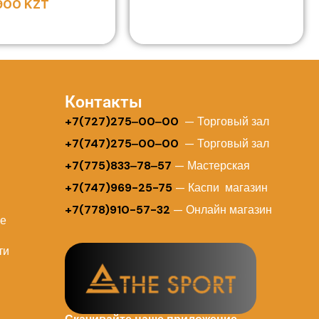
 900
KZT
Контакты
+
7(727)275‒00‒00
— Торговый зал
+7(747)275‒00‒00
— Торговый зал
+7(775)833‒78‒57
— Мастерская
+7(747)969-25-75
— Каспи магазин
+7(778)910-57-32
— Онлайн магазин
ие
ти