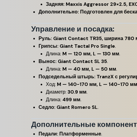
Задняя:
Maxxis Aggressor 29×2.5, EXO
Дополнительно:
Подготовлен для беск
Управление и посадка:
Руль:
Giant Contact TR35, ширина 780 
Грипсы:
Giant Tactal Pro Single
.
Длина:
M — 120 мм, L — 130 мм
.
Вынос:
Giant Contact SL 35
.
Длина:
M — 40 мм, L — 50 мм
.
Подседельный штырь:
TranzX с регул
Ход:
M — 140-170 мм, L — 140-170 м
Диаметр:
30.9 мм
.
Длина:
499 мм
.
Седло:
Giant Romero SL
.
Дополнительные компонент
Педали:
Платформенные
.