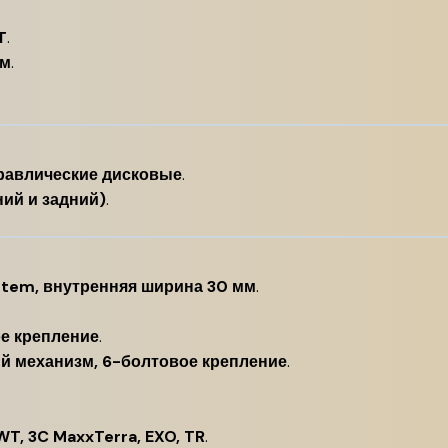
T
.
мм
.
равлические дисковые
.
ний и задний)
.
stem, внутренняя ширина 30 мм
.
ое крепление
.
ый механизм, 6-болтовое крепление
.
WT, 3C MaxxTerra, EXO, TR
.