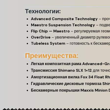
Технологии:
Advanced Composite Technology
– проч
Maestro Suspension Technology
– подве
Flip Chip — Maestro
– регулируемая геоме
OverDrive
– увеличенный диаметр рулевой
Tubeless System
– готовность к бескаме
Преимущества:
Легкая композитная рама Advanced-Gr
Трансмиссия Shimano SLX 1×12
для точн
Амортизационная вилка Fox 34 Float R
Гидравлические дисковые тормоза Sh
Бескамерные покрышки Maxxis Minion 