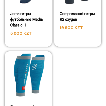
Joma гетры
Compressport гетры
футбольные Media
R2 oxygen
Classlc II
19 900
KZT
5 900
KZT