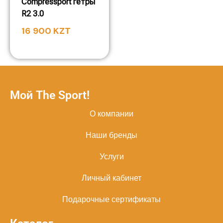
Compressport гетры
R2 3.0
16 900
KZT
Мой The Sport!
О компании
Наши бренды
Услуги
Личный кабинет
Подарочные сертификаты