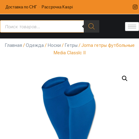
Доставка по СНГ · Рассрочка Kaspi
Главная
/
Одежда
/
Носки
/
Гетры
/ Joma гетры футбольные
Media Classlc II