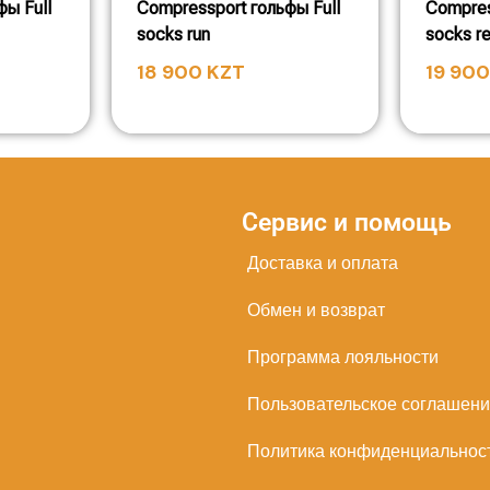
фы Full
Compressport гольфы Full
Compres
socks run
socks r
18 900
KZT
19 90
Сервис и помощь
Доставка и оплата
Обмен и возврат
Программа лояльности
Пользовательское соглашен
Политика конфиденциальнос