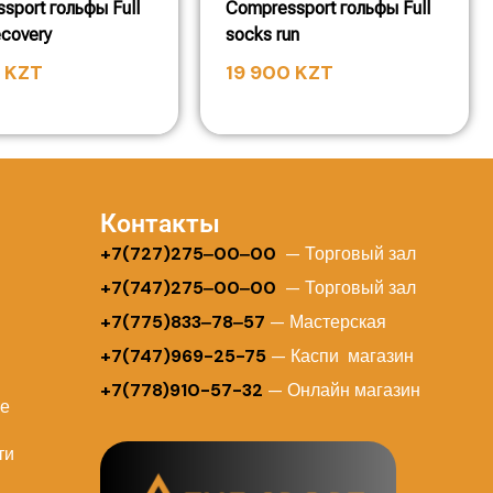
sport гольфы Full
Compressport гольфы Full
ecovery
socks run
0
KZT
19 900
KZT
Контакты
+
7(727)275‒00‒00
— Торговый зал
+7(747)275‒00‒00
— Торговый зал
+7(775)833‒78‒57
— Мастерская
+7(747)969-25-75
— Каспи магазин
+7(778)910-57-32
— Онлайн магазин
ие
ти