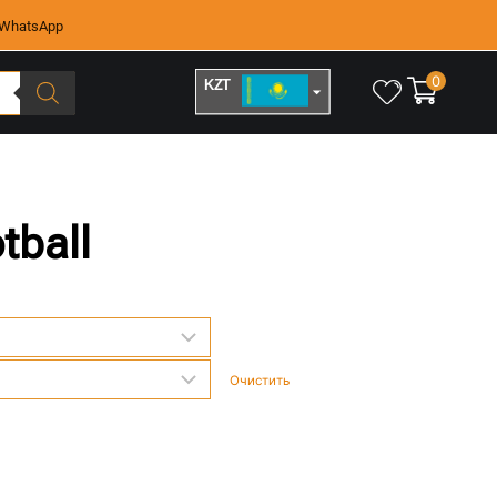
WhatsApp
0
KZT
RUB
tball
Очистить