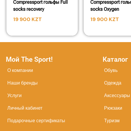
Compressport гольфы Full
Compressport голь
socks recovery
socks Oxygen
19 900
KZT
19 900
KZT
Мой The Sport!
Каталог
О компании
Обувь
Наши бренды
Одежда
Услуги
Аксессуары
Личный кабинет
Рюкзаки
Подарочные сертификаты
Туризм