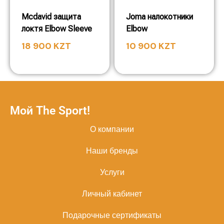
Mcdavid защита
Joma налокотники
локтя Elbow Sleeve
Elbow
18 900
KZT
10 900
KZT
Мой The Sport!
О компании
Наши бренды
Услуги
Личный кабинет
Подарочные сертификаты