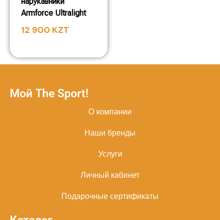
нарукавники
Armforce Ultralight
12 900
KZT
Мой The Sport!
О компании
Наши бренды
Услуги
Личный кабинет
Подарочные сертификаты