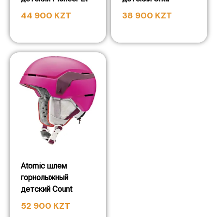
44 900
KZT
38 900
KZT
Atomic шлем
горнолыжный
детский Count
52 900
KZT