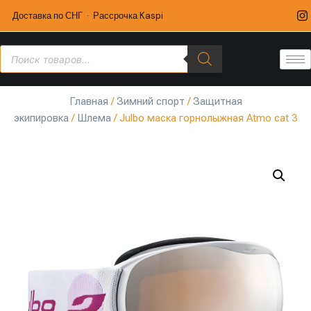
Доставка по СНГ · Рассрочка Kaspi
Главная
/
Зимний спорт
/
Защитная
экипировка
/
Шлема
/ Julbo маска горнолыжная Atmo cat 3