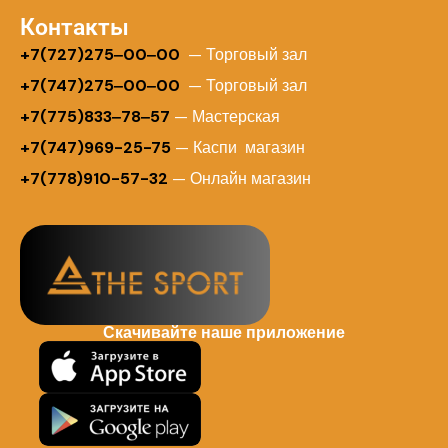
Контакты
+
7(727)275‒00‒00
— Торговый зал
+7(747)275‒00‒00
— Торговый зал
+7(775)833‒78‒57
— Мастерская
+7(747)969-25-75
— Каспи магазин
+7(778)910-57-32
— Онлайн магазин
Скачивайте наше приложение