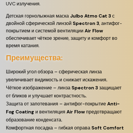
UVC излучения.
Детская горнолыжная маска
Julbo Atmo Cat 3
с
двойной сферической линзой
Spectron 3
, антифог-
покрытием и системой вентиляции
Air Flow
обеспечивает чёткое зрение, защиту и комфорт во
время катания.
Преимущества:
Широкий угол обзора – сферическая линза
увеличивает видимость и снижает искажения.
Чёткое изображение – линза
Spectron 3
защищает
от бликов и улучшает контрастность.
Защита от запотевания – антифог-покрытие
Anti-
Fog Coating
и вентиляция
Air Flow
предотвращают
образование конденсата.
Комфортная посадка – гибкая оправа
Soft Comfort