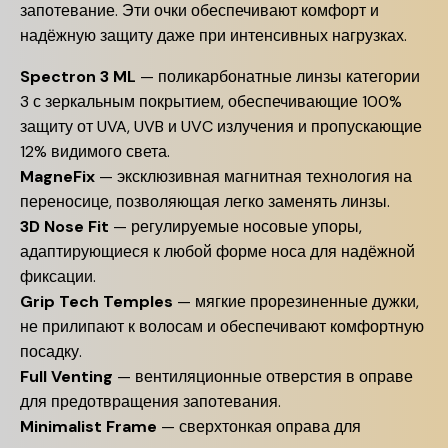
запотевание.
Эти очки обеспечивают комфорт и
надёжную защиту даже при интенсивных нагрузках.
Spectron 3 ML
—
поликарбонатные линзы категории
3 с зеркальным покрытием, обеспечивающие 100%
защиту от UVA, UVB и UVC излучения и пропускающие
12% видимого света.
MagneFix
—
эксклюзивная магнитная технология на
переносице, позволяющая легко заменять линзы.
3D Nose Fit
—
регулируемые носовые упоры,
адаптирующиеся к любой форме носа для надёжной
фиксации.
Grip Tech Temples
—
мягкие прорезиненные дужки,
не прилипают к волосам и обеспечивают комфортную
посадку.
Full Venting
—
вентиляционные отверстия в оправе
для предотвращения запотевания.
Minimalist Frame
—
сверхтонкая оправа для