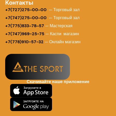
Контакты
+
7(727)275‒00‒00
— Торговый зал
+7(747)275‒00‒00
— Торговый зал
+7(775)833‒78‒57
— Мастерская
+7(747)969-25-75
— Каспи магазин
+7(778)910-57-32
— Онлайн магазин
Скачивайте наше приложение