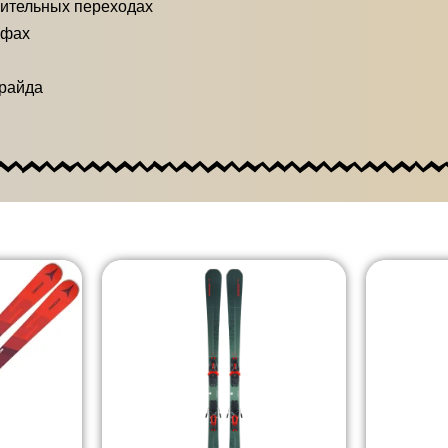
лительных переходах
ефах
ирайда