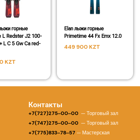
лыжи горные
Elan лыжи горные
 L Redster J2 100-
Primetime 44 Fx Emx 12.0
+ L C 5 Gw Ca red-
449 900
KZT
00
KZT
Контакты
+
7(727)275‒00‒00
— Торговый зал
+7(747)275‒00‒00
— Торговый зал
+7(775)833‒78‒57
— Мастерская