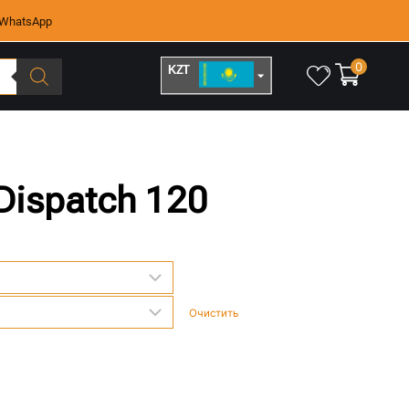
WhatsApp
0
KZT
RUB
Dispatch 120
Очистить