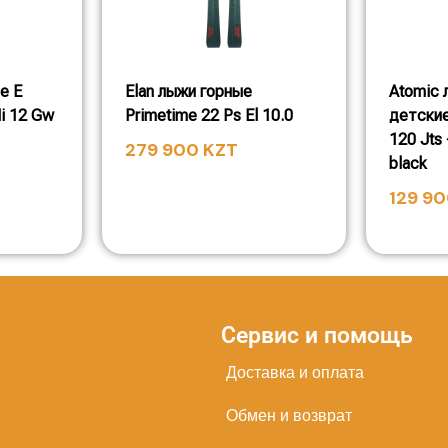
е E
Elan лыжи горные
Atomic 
Mi 12 Gw
Primetime 22 Ps El 10.0
детские
120 Jts 
279 900
KZT
black
129 9
Сервис и помощь
Доставка и оплата
Обмен и возврат